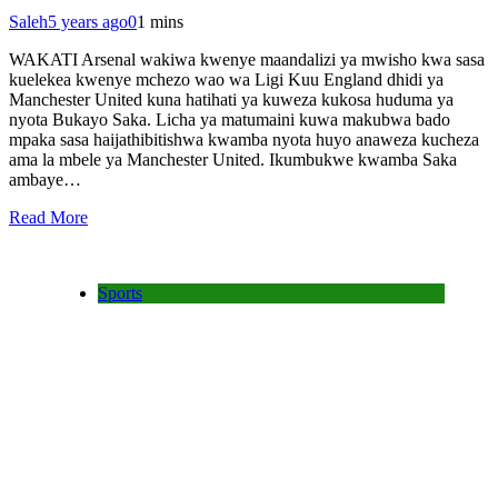
Saleh
5 years ago
0
1 mins
WAKATI Arsenal wakiwa kwenye maandalizi ya mwisho kwa sasa
kuelekea kwenye mchezo wao wa Ligi Kuu England dhidi ya
Manchester United kuna hatihati ya kuweza kukosa huduma ya
nyota Bukayo Saka. Licha ya matumaini kuwa makubwa bado
mpaka sasa haijathibitishwa kwamba nyota huyo anaweza kucheza
ama la mbele ya Manchester United. Ikumbukwe kwamba Saka
ambaye…
Read More
Sports