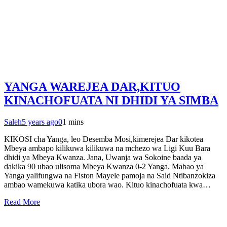
YANGA WAREJEA DAR,KITUO
KINACHOFUATA NI DHIDI YA SIMBA
Saleh
5 years ago
0
1 mins
KIKOSI cha Yanga, leo Desemba Mosi,kimerejea Dar kikotea
Mbeya ambapo kilikuwa kilikuwa na mchezo wa Ligi Kuu Bara
dhidi ya Mbeya Kwanza. Jana, Uwanja wa Sokoine baada ya
dakika 90 ubao ulisoma Mbeya Kwanza 0-2 Yanga. Mabao ya
Yanga yalifungwa na Fiston Mayele pamoja na Said Ntibanzokiza
ambao wamekuwa katika ubora wao. Kituo kinachofuata kwa…
Read More