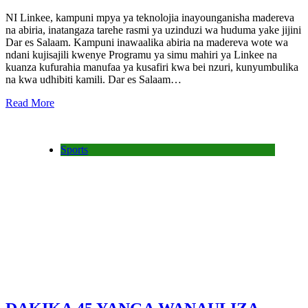
NI Linkee, kampuni mpya ya teknolojia inayounganisha madereva
na abiria, inatangaza tarehe rasmi ya uzinduzi wa huduma yake jijini
Dar es Salaam. Kampuni inawaalika abiria na madereva wote wa
ndani kujisajili kwenye Programu ya simu mahiri ya Linkee na
kuanza kufurahia manufaa ya kusafiri kwa bei nzuri, kunyumbulika
na kwa udhibiti kamili. Dar es Salaam…
Read More
Sports