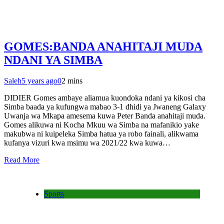
GOMES:BANDA ANAHITAJI MUDA
NDANI YA SIMBA
Saleh
5 years ago
0
2 mins
DIDIER Gomes ambaye aliamua kuondoka ndani ya kikosi cha
Simba baada ya kufungwa mabao 3-1 dhidi ya Jwaneng Galaxy
Uwanja wa Mkapa amesema kuwa Peter Banda anahitaji muda.
Gomes alikuwa ni Kocha Mkuu wa Simba na mafanikio yake
makubwa ni kuipeleka Simba hatua ya robo fainali, alikwama
kufanya vizuri kwa msimu wa 2021/22 kwa kuwa…
Read More
Sports