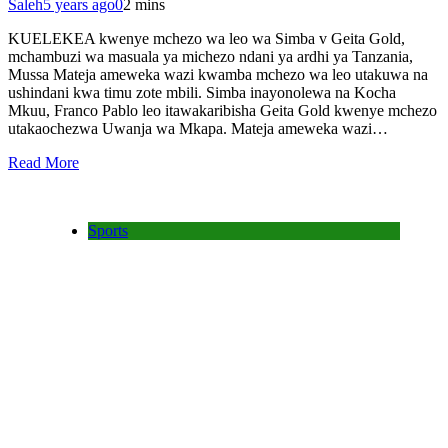
Saleh
5 years ago
0
2 mins
KUELEKEA kwenye mchezo wa leo wa Simba v Geita Gold,
mchambuzi wa masuala ya michezo ndani ya ardhi ya Tanzania,
Mussa Mateja ameweka wazi kwamba mchezo wa leo utakuwa na
ushindani kwa timu zote mbili. Simba inayonolewa na Kocha
Mkuu, Franco Pablo leo itawakaribisha Geita Gold kwenye mchezo
utakaochezwa Uwanja wa Mkapa. Mateja ameweka wazi…
Read More
Sports