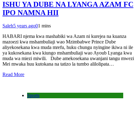
ISHU YA DUBE NA LYANGA AZAM FC
IPO NAMNA HII
Saleh
5 years ago
0
1 mins
HABARI njema kwa mashabiki wa Azam ni kurejea na kuanza
mazoezi kwa mshambuliaji wao Mzimbabwe Prince Dube
aliyekosekana kwa muda mrefu, huku chungu nyingine ikiwa ni ile
ya kukosekana kwa kiungo mshambuliaji wao Ayoub Lyanga kwa
muda wa miezi miwili. Dube amekosekana uwanjani tangu mwezi
Mei mwaka huu kutokana na tatizo la tumbo alilolipata…
Read More
Sports