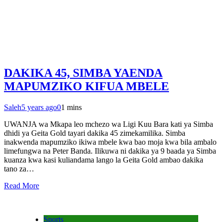
DAKIKA 45, SIMBA YAENDA
MAPUMZIKO KIFUA MBELE
Saleh
5 years ago
0
1 mins
UWANJA wa Mkapa leo mchezo wa Ligi Kuu Bara kati ya Simba
dhidi ya Geita Gold tayari dakika 45 zimekamilika. Simba
inakwenda mapumziko ikiwa mbele kwa bao moja kwa bila ambalo
limefungwa na Peter Banda. Ilikuwa ni dakika ya 9 baada ya Simba
kuanza kwa kasi kuliandama lango la Geita Gold ambao dakika
tano za…
Read More
Sports