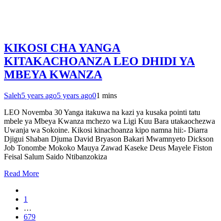
KIKOSI CHA YANGA
KITAKACHOANZA LEO DHIDI YA
MBEYA KWANZA
Saleh
5 years ago
5 years ago
0
1 mins
LEO Novemba 30 Yanga itakuwa na kazi ya kusaka pointi tatu
mbele ya Mbeya Kwanza mchezo wa Ligi Kuu Bara utakaochezwa
Uwanja wa Sokoine. Kikosi kinachoanza kipo namna hii:- Diarra
Djigui Shaban Djuma David Bryason Bakari Mwamnyeto Dickson
Job Tonombe Mokoko Mauya Zawad Kaseke Deus Mayele Fiston
Feisal Salum Saido Ntibanzokiza
Read More
1
…
679