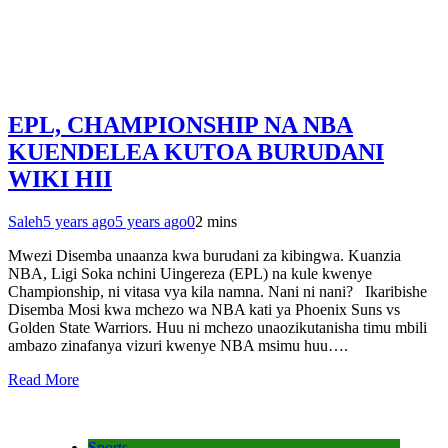
EPL, CHAMPIONSHIP NA NBA
KUENDELEA KUTOA BURUDANI
WIKI HII
Saleh
5 years ago
5 years ago
0
2 mins
Mwezi Disemba unaanza kwa burudani za kibingwa. Kuanzia
NBA, Ligi Soka nchini Uingereza (EPL) na kule kwenye
Championship, ni vitasa vya kila namna. Nani ni nani? Ikaribishe
Disemba Mosi kwa mchezo wa NBA kati ya Phoenix Suns vs
Golden State Warriors. Huu ni mchezo unaozikutanisha timu mbili
ambazo zinafanya vizuri kwenye NBA msimu huu….
Read More
Sports