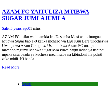
AZAM FC YAITULIZA MTIBWA
SUGAR JUMLAJUMLA
Saleh
5 years ago
0
1 mins
AZAM FC usiku wa kuamkia leo Desemba Mosi wameitungua
Mtibwa Sugar bao 1-0 katika mchezo wa Ligi Kuu Bara uliochezwa
Uwanja wa Azam Complex. Ushindi kwa Azam FC unaipa
mwendo mgumu Mtibwa Sugar kwa kuwa haijui ladha ya ushindi
mpaka sasa baada ya kucheza mechi saba na kibindoni ina pointi
zake mbili. Ni bao la…
Read More
Sports