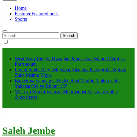
Home
Featured
Featured posts
Sports
Search
for:
West Ham Yaingia Uwanjani Kumsaka Ushindi Dhidi ya
Portsmouth
Leo ni Simba Day! Mnyama Ajiandaa Kuonyesha Nguvu
Zake Msimu Mpya
Barcelona Yamvamia Rodri, Real Madrid Yajitoa, City
Yakataa Ofa ya Bilioni 137
Vita vya Zombi Vaanza! Meridianbet Yaja na Zombie
Apocalypse
Saleh Jembe