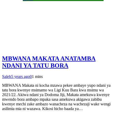
MBWANA MAKATA ANATAMBA
NDANI YA TATU BORA
Saleh
5 years ago
0
1 mins
MBWANA Makata ni kocha mzawa pekee ambaye yupo ndani ya
tatu bora kwenye msimamo wa Ligi Kuu Bara kwa msimu wa
2021/22. Akiwa ndani ya Dodoma Jiji, Makata amekuwa kwenye
mwendo bora ambapo mpaka sasa amekuwa akigawa zabibu
kwenye mechi zake ambazo wanacheza na wachezaji wake wengi
asilimia mia ni wazawa. Kikosi hicho baada ya…