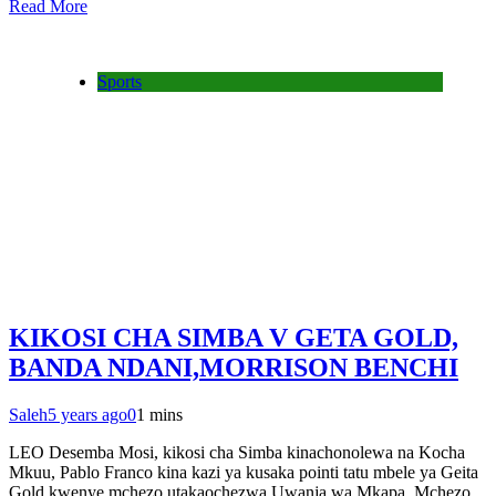
Read More
Sports
KIKOSI CHA SIMBA V GETA GOLD,
BANDA NDANI,MORRISON BENCHI
Saleh
5 years ago
0
1 mins
LEO Desemba Mosi, kikosi cha Simba kinachonolewa na Kocha
Mkuu, Pablo Franco kina kazi ya kusaka pointi tatu mbele ya Geita
Gold kwenye mchezo utakaochezwa Uwanja wa Mkapa. Mchezo