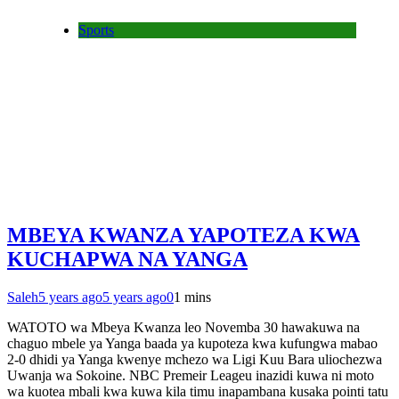
Sports
MBEYA KWANZA YAPOTEZA KWA
KUCHAPWA NA YANGA
Saleh
5 years ago
5 years ago
0
1 mins
WATOTO wa Mbeya Kwanza leo Novemba 30 hawakuwa na
chaguo mbele ya Yanga baada ya kupoteza kwa kufungwa mabao
2-0 dhidi ya Yanga kwenye mchezo wa Ligi Kuu Bara uliochezwa
Uwanja wa Sokoine. NBC Premeir Leageu inazidi kuwa ni moto
wa kuotea mbali kwa kuwa kila timu inapambana kusaka pointi tatu