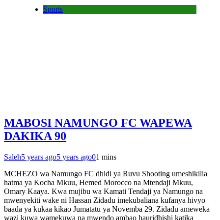
Sports
MABOSI NAMUNGO FC WAPEWA
DAKIKA 90
Saleh
5 years ago
5 years ago
0
1 mins
MCHEZO wa Namungo FC dhidi ya Ruvu Shooting umeshikilia
hatma ya Kocha Mkuu, Hemed Morocco na Mtendaji Mkuu,
Omary Kaaya. Kwa mujibu wa Kamati Tendaji ya Namungo na
mwenyekiti wake ni Hassan Zidadu imekubaliana kufanya hivyo
baada ya kukaa kikao Jumatatu ya Novemba 29. Zidadu ameweka
wazi kuwa wamekuwa na mwendo ambao hauridhishi katika