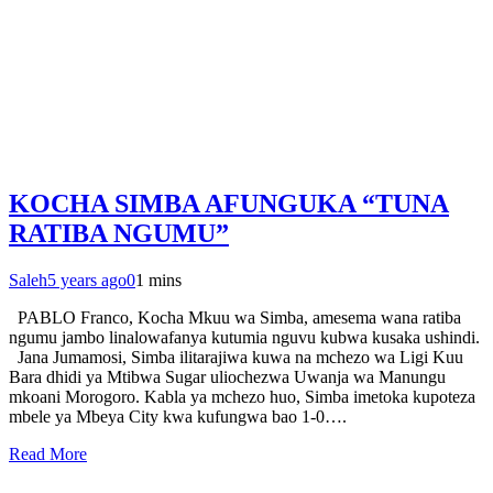
KOCHA SIMBA AFUNGUKA “TUNA
RATIBA NGUMU”
Saleh
5 years ago
0
1 mins
PABLO Franco, Kocha Mkuu wa Simba, amesema wana ratiba
ngumu jambo linalowafanya kutumia nguvu kubwa kusaka ushindi.
Jana Jumamosi, Simba ilitarajiwa kuwa na mchezo wa Ligi Kuu
Bara dhidi ya Mtibwa Sugar uliochezwa Uwanja wa Manungu
mkoani Morogoro. Kabla ya mchezo huo, Simba imetoka kupoteza
mbele ya Mbeya City kwa kufungwa bao 1-0….
Read More