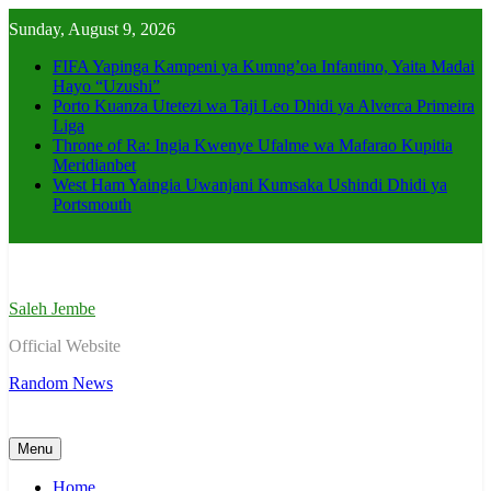
Skip
Sunday, August 9, 2026
to
content
FIFA Yapinga Kampeni ya Kumng’oa Infantino, Yaita Madai
Hayo “Uzushi”
Porto Kuanza Utetezi wa Taji Leo Dhidi ya Alverca Primeira
Liga
Throne of Ra: Ingia Kwenye Ufalme wa Mafarao Kupitia
Meridianbet
West Ham Yaingia Uwanjani Kumsaka Ushindi Dhidi ya
Portsmouth
Saleh Jembe
Official Website
Random News
Menu
Home