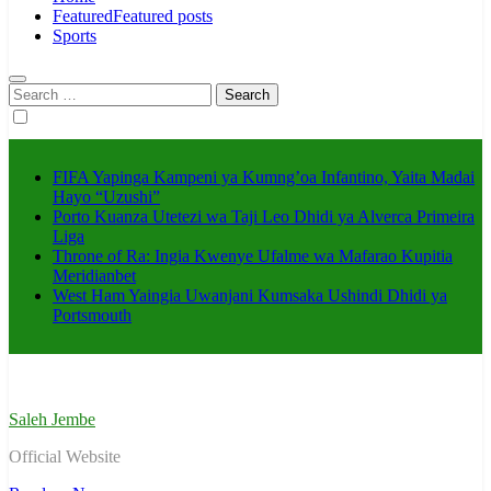
Featured
Featured posts
Sports
Search
for:
FIFA Yapinga Kampeni ya Kumng’oa Infantino, Yaita Madai
Hayo “Uzushi”
Porto Kuanza Utetezi wa Taji Leo Dhidi ya Alverca Primeira
Liga
Throne of Ra: Ingia Kwenye Ufalme wa Mafarao Kupitia
Meridianbet
West Ham Yaingia Uwanjani Kumsaka Ushindi Dhidi ya
Portsmouth
Saleh Jembe
Official Website