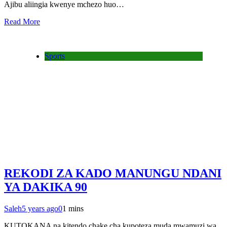
Ajibu aliingia kwenye mchezo huo…
Read More
Sports
REKODI ZA KADO MANUNGU NDANI
YA DAKIKA 90
Saleh
5 years ago
0
1 mins
KUTOKANA na kitendo chake cha kupoteza muda mwamuzi wa