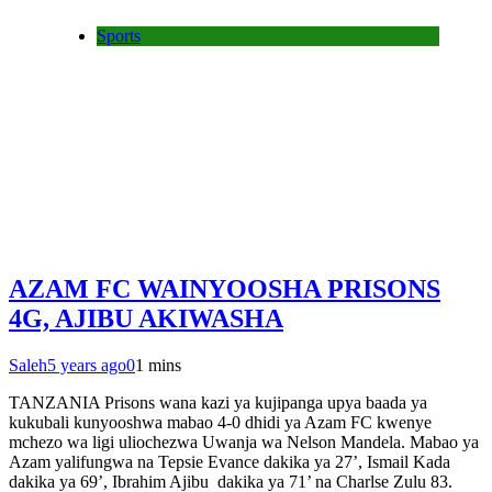
Sports
AZAM FC WAINYOOSHA PRISONS
4G, AJIBU AKIWASHA
Saleh
5 years ago
0
1 mins
TANZANIA Prisons wana kazi ya kujipanga upya baada ya
kukubali kunyooshwa mabao 4-0 dhidi ya Azam FC kwenye
mchezo wa ligi uliochezwa Uwanja wa Nelson Mandela. Mabao ya
Azam yalifungwa na Tepsie Evance dakika ya 27’, Ismail Kada
dakika ya 69’, Ibrahim Ajibu dakika ya 71’ na Charlse Zulu 83.