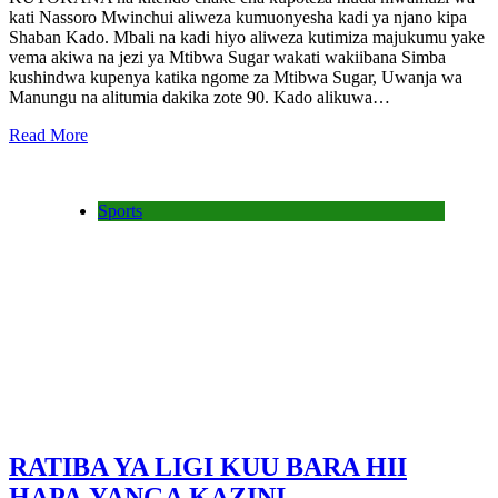
kati Nassoro Mwinchui aliweza kumuonyesha kadi ya njano kipa
Shaban Kado. Mbali na kadi hiyo aliweza kutimiza majukumu yake
vema akiwa na jezi ya Mtibwa Sugar wakati wakiibana Simba
kushindwa kupenya katika ngome za Mtibwa Sugar, Uwanja wa
Manungu na alitumia dakika zote 90. Kado alikuwa…
Read More
Sports
RATIBA YA LIGI KUU BARA HII
HAPA,YANGA KAZINI