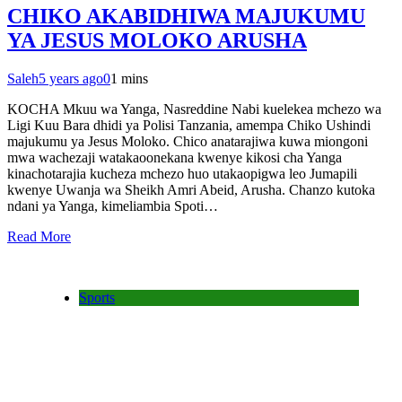
CHIKO AKABIDHIWA MAJUKUMU
YA JESUS MOLOKO ARUSHA
Saleh
5 years ago
0
1 mins
KOCHA Mkuu wa Yanga, Nasreddine Nabi kuelekea mchezo wa
Ligi Kuu Bara dhidi ya Polisi Tanzania, amempa Chiko Ushindi
majukumu ya Jesus Moloko. Chico anatarajiwa kuwa miongoni
mwa wachezaji watakaoonekana kwenye kikosi cha Yanga
kinachotarajia kucheza mchezo huo utakaopigwa leo Jumapili
kwenye Uwanja wa Sheikh Amri Abeid, Arusha. Chanzo kutoka
ndani ya Yanga, kimeliambia Spoti…
Read More
Sports