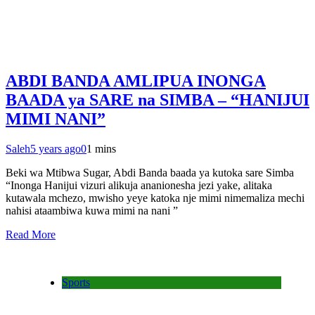
ABDI BANDA AMLIPUA INONGA
BAADA ya SARE na SIMBA – “HANIJUI
MIMI NANI”
Saleh
5 years ago
0
1 mins
Beki wa Mtibwa Sugar, Abdi Banda baada ya kutoka sare Simba
“Inonga Hanijui vizuri alikuja ananionesha jezi yake, alitaka
kutawala mchezo, mwisho yeye katoka nje mimi nimemaliza mechi
nahisi ataambiwa kuwa mimi na nani ”
Read More
Sports