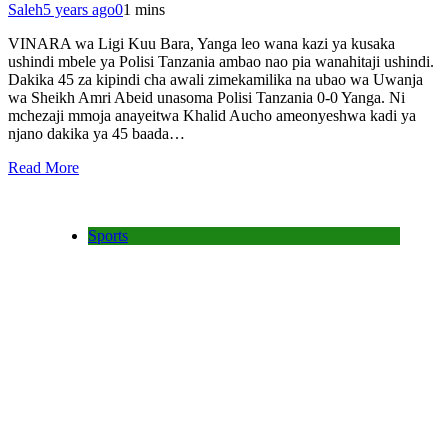
Saleh
5 years ago
0
1 mins
VINARA wa Ligi Kuu Bara, Yanga leo wana kazi ya kusaka
ushindi mbele ya Polisi Tanzania ambao nao pia wanahitaji ushindi.
Dakika 45 za kipindi cha awali zimekamilika na ubao wa Uwanja
wa Sheikh Amri Abeid unasoma Polisi Tanzania 0-0 Yanga. Ni
mchezaji mmoja anayeitwa Khalid Aucho ameonyeshwa kadi ya
njano dakika ya 45 baada…
Read More
Sports