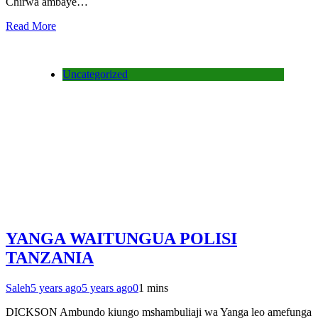
Chirwa ambaye…
Read More
Uncategorized
YANGA WAITUNGUA POLISI
TANZANIA
Saleh
5 years ago
5 years ago
0
1 mins
DICKSON Ambundo kiungo mshambuliaji wa Yanga leo amefunga