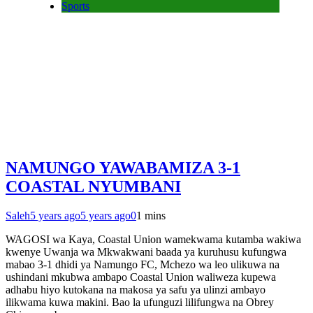
Sports
NAMUNGO YAWABAMIZA 3-1
COASTAL NYUMBANI
Saleh
5 years ago
5 years ago
0
1 mins
WAGOSI wa Kaya, Coastal Union wamekwama kutamba wakiwa
kwenye Uwanja wa Mkwakwani baada ya kuruhusu kufungwa
mabao 3-1 dhidi ya Namungo FC, Mchezo wa leo ulikuwa na
ushindani mkubwa ambapo Coastal Union waliweza kupewa
adhabu hiyo kutokana na makosa ya safu ya ulinzi ambayo
ilikwama kuwa makini. Bao la ufunguzi lilifungwa na Obrey