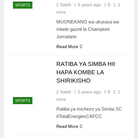
Saleh
5 years ago
0
1
SPORTS
mins
MUONEKANO wa ukurasa wa
mbele gazeti la Championi
Jumatano
Read More
RATIBA YA SIMBA HII
HAPA KOMBE LA
SHIRIKISHO
Saleh
5 years ago
0
1
mins
SPORTS
Ratiba ya michezo ya Simba SC
#TotalEnergiesCAFCC
Read More