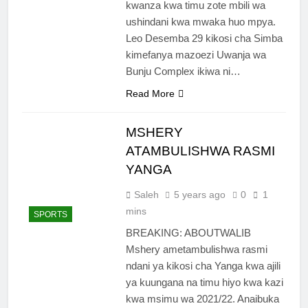
kwanza kwa timu zote mbili wa
ushindani kwa mwaka huo mpya.
Leo Desemba 29 kikosi cha Simba
kimefanya mazoezi Uwanja wa
Bunju Complex ikiwa ni…
Read More
MSHERY
ATAMBULISHWA RASMI
YANGA
Saleh
5 years ago
0
1
mins
SPORTS
BREAKING: ABOUTWALIB
Mshery ametambulishwa rasmi
ndani ya kikosi cha Yanga kwa ajili
ya kuungana na timu hiyo kwa kazi
kwa msimu wa 2021/22. Anaibuka