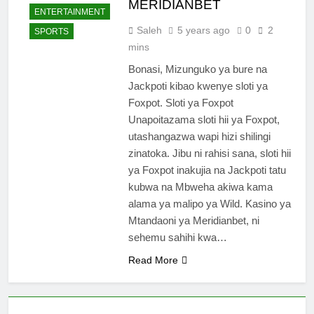
MERIDIANBET
ENTERTAINMENT
Saleh
5 years ago
0
2
SPORTS
mins
Bonasi, Mizunguko ya bure na
Jackpoti kibao kwenye sloti ya
Foxpot. Sloti ya Foxpot
Unapoitazama sloti hii ya Foxpot,
utashangazwa wapi hizi shilingi
zinatoka. Jibu ni rahisi sana, sloti hii
ya Foxpot inakujia na Jackpoti tatu
kubwa na Mbweha akiwa kama
alama ya malipo ya Wild. Kasino ya
Mtandaoni ya Meridianbet, ni
sehemu sahihi kwa…
Read More