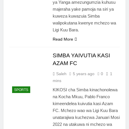
ya Yanga amezungumzia kuhusu
majeraha yake pamoja na siri ya
kuweza kuwazuia Simba
walipokutana kwenye mchezo wa
Ligi Kuu Bara.
Read More
SIMBA YAIVUTIA KASI
AZAM FC
Saleh
5 years ago
0
1
mins
KIKOSI cha Simba kinachonolewa
SPORTS
na Kocha Mkuu, Pablo Franco
kimeendelea kuivutia kasi Azam
FC. Mchezo wao wa Ligi Kuu Bara
unatarajiwa kuchezwa Januari Mosi
2022 na utakuwa ni mchezo wa