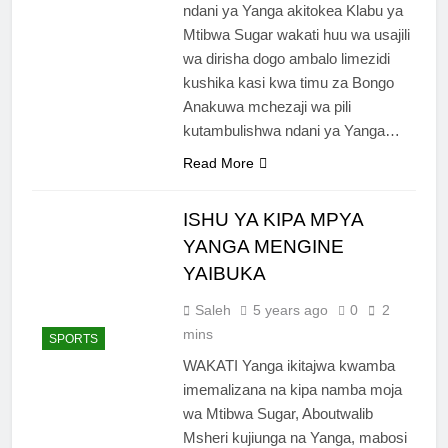
ndani ya Yanga akitokea Klabu ya
Mtibwa Sugar wakati huu wa usajili
wa dirisha dogo ambalo limezidi
kushika kasi kwa timu za Bongo
Anakuwa mchezaji wa pili
kutambulishwa ndani ya Yanga…
Read More
ISHU YA KIPA MPYA
YANGA MENGINE
YAIBUKA
Saleh
5 years ago
0
2
mins
SPORTS
WAKATI Yanga ikitajwa kwamba
imemalizana na kipa namba moja
wa Mtibwa Sugar, Aboutwalib
Msheri kujiunga na Yanga, mabosi