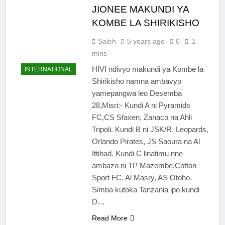
JIONEE MAKUNDI YA
KOMBE LA SHIRIKISHO
Saleh
5 years ago
0
1
mins
HIVI ndivyo makundi ya Kombe la
INTERNATIONAL
Shirikisho namna ambavyo
yamepangwa leo Desemba
28,Misri:- Kundi A ni Pyramids
FC,CS Sfaxen, Zanaco na Ahli
Tripoli. Kundi B ni JSK/R. Leopards,
Orlando Pirates, JS Saoura na Al
Ittihad. Kundi C linatimu nne
ambazo ni TP Mazembe,Cotton
Sport FC. Al Masry, AS Otoho.
Simba kutoka Tanzania ipo kundi
D…
Read More