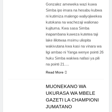
Gonzalez ameweka wazi kuwa
Simba ipo imara na hesabu kubwa
ni kutimiza malengo waliyojiwekea
kutokana na wachezaji walionao
kujituma. Kwa sasa Simba
inapambana kuweza kutetea taji
lake ililotwaa msimu uliopita
wakivutana kwa kasi na vinara wa
ligi ambao ni Yanga wenye pointi 26
huku Simba wakiwa nafasi ya pili
na pointi 21….
Read More
MUONEKANO WA
UKURASA WA MBELE
GAZETI LA CHAMPIONI
JUMATANO