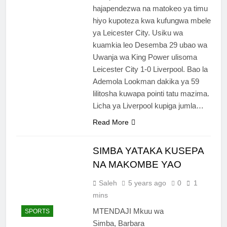
hajapendezwa na matokeo ya timu
hiyo kupoteza kwa kufungwa mbele
ya Leicester City. Usiku wa
kuamkia leo Desemba 29 ubao wa
Uwanja wa King Power ulisoma
Leicester City 1-0 Liverpool. Bao la
Ademola Lookman dakika ya 59
lilitosha kuwapa pointi tatu mazima.
Licha ya Liverpool kupiga jumla…
Read More
SIMBA YATAKA KUSEPA
NA MAKOMBE YAO
Saleh
5 years ago
0
1
mins
MTENDAJI Mkuu wa
SPORTS
Simba, Barbara