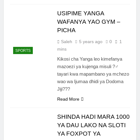
USIPIME YANGA
WAFANYA YAO GYM –
PICHA
Saleh
5 years ago
0
1
mins
SPORTS
Kikosi cha Yanga leo kimefanya
mazoezi ya kujenga misuli ?️‍♂️
tayari kwa mapambano ya mchezo
wao wa Ijumaa dhidi ya Dodoma
Jiji???
Read More
SHINDA HADI MARA 1000
YA DAU LAKO NA SLOTI
YA FOXPOT YA