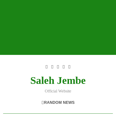
Skip
to
content
Saleh Jembe
Official Website
RANDOM NEWS