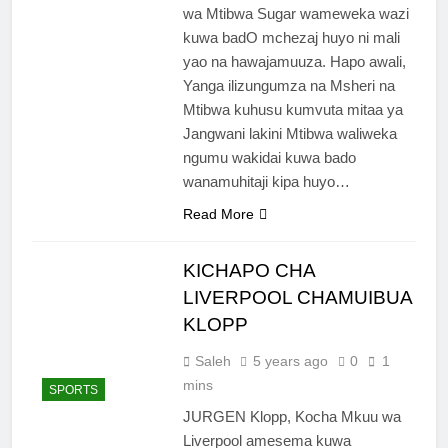
wa Mtibwa Sugar wameweka wazi
kuwa badO mchezaj huyo ni mali
yao na hawajamuuza. Hapo awali,
Yanga ilizungumza na Msheri na
Mtibwa kuhusu kumvuta mitaa ya
Jangwani lakini Mtibwa waliweka
ngumu wakidai kuwa bado
wanamuhitaji kipa huyo…
Read More
KICHAPO CHA
LIVERPOOL CHAMUIBUA
KLOPP
Saleh
5 years ago
0
1
mins
SPORTS
JURGEN Klopp, Kocha Mkuu wa
Liverpool amesema kuwa