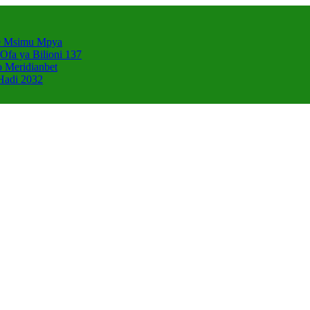
e Msimu Mpya
Ofa ya Bilioni 137
 Meridianbet
Hadi 2032