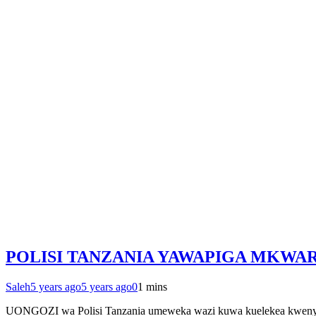
POLISI TANZANIA YAWAPIGA MKWA
Saleh
5 years ago
5 years ago
0
1 mins
UONGOZI wa Polisi Tanzania umeweka wazi kuwa kuelekea kwenye m