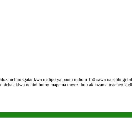
i nchini Qatar kwa malipo ya pauni milioni 150 sawa na shilingi bil
gwa picha akiwa nchini humo mapema mwezi huu akitazama maeneo ka