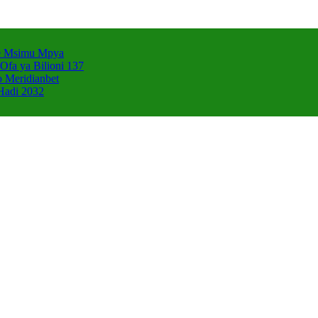
e Msimu Mpya
Ofa ya Bilioni 137
 Meridianbet
Hadi 2032