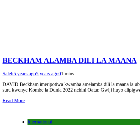
BECKHAM ALAMBA DILI LA MAANA
Saleh
5 years ago
5 years ago
0
1 mins
DAVID Beckham imeripotiwa kwamba amelamba dili la maana la ubaloz
sura kwenye Kombe la Dunia 2022 nchini Qatar. Gwiji huyo alipi
Read More
International