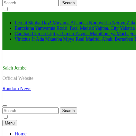
Search
for:
Leo ni Simba Day! Mnyama Ajiandaa Kuonyesha Nguvu Zak
Barcelona Yamvamia Rodri, Real Madrid Yajitoa, City Yakataa 
Carabao Cup na Ligi ya Ureno Zavuta Mamilioni ya Machaguo
Vinicius Jr Atia Mkataba Mpya Real Madrid, Abaki Bernabeu 
Saleh Jembe
Official Website
Random News
Search
for:
Menu
Home