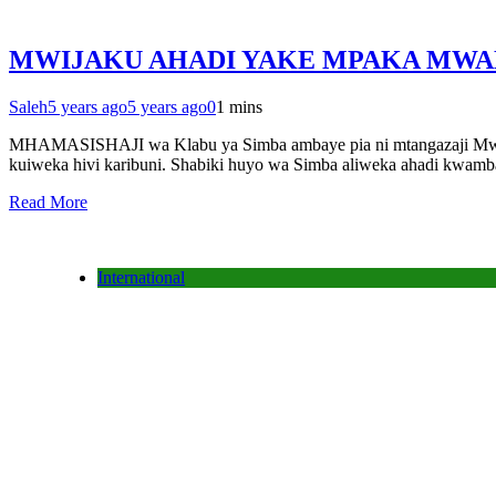
MWIJAKU AHADI YAKE MPAKA MWA
Saleh
5 years ago
5 years ago
0
1 mins
MHAMASISHAJI wa Klabu ya Simba ambaye pia ni mtangazaji Mwija
kuiweka hivi karibuni. Shabiki huyo wa Simba aliweka ahadi kwa
Read More
International