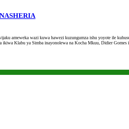
NASHERIA
ku ameweka wazi kuwa hawezi kuzungumza ishu yoyote ile kuhusu 
mba ikiwa Klabu ya Simba inayonolewa na Kocha Mkuu, Didier Gome