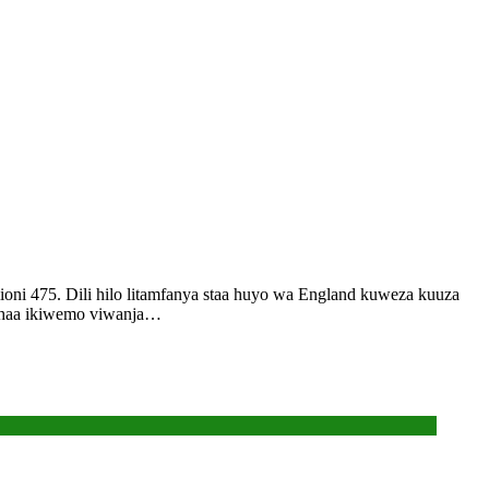
ioni 475. Dili hilo litamfanya staa huyo wa England kuweza kuuza
dhaa ikiwemo viwanja…