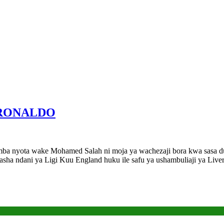
 RONALDO
yota wake Mohamed Salah ni moja ya wachezaji bora kwa sasa duni
sha ndani ya Ligi Kuu England huku ile safu ya ushambuliaji ya Li