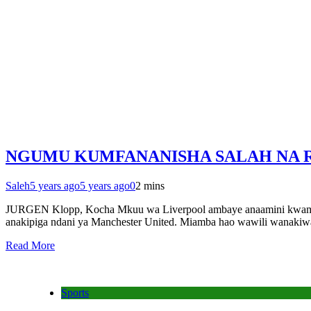
NGUMU KUMFANANISHA SALAH NA
Saleh
5 years ago
5 years ago
0
2 mins
JURGEN Klopp, Kocha Mkuu wa Liverpool ambaye anaamini kwamba n
anakipiga ndani ya Manchester United. Miamba hao wawili wanakiwa
Read More
Sports