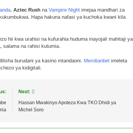
Panda
,
Aztec Rush
na
Vampire Night
imejaa mandhari za
a kukumbukwa. Hapa hakuna nafasi ya kuchoka kwani kila
o hii kwa urahisi na kufurahia huduma inayojali mahitaji ya
 salama na rahisi kutumia.
ilisha burudani ya kasino mtandaoni.
Meridianbet
imeleta
chezo ya kidigitali.
us:
Next:
mbe
Hassan Mwakinyo Apoteza Kwa TKO Dhidi ya
nia
Michel Soro