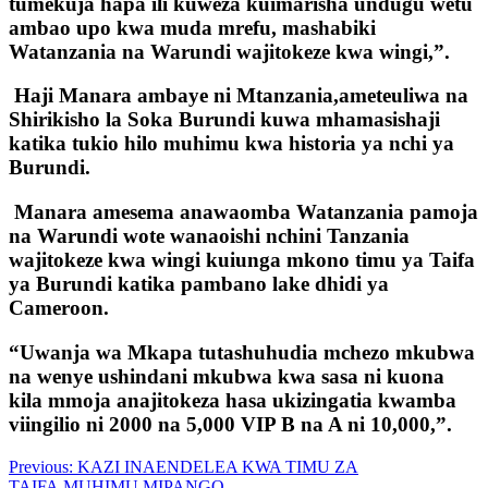
tumekuja hapa ili kuweza kuimarisha undugu wetu
ambao upo kwa muda mrefu, mashabiki
Watanzania na Warundi wajitokeze kwa wingi,”.
Haji Manara ambaye ni Mtanzania,ameteuliwa na
Shirikisho la Soka Burundi kuwa mhamasishaji
katika tukio hilo muhimu kwa historia ya nchi ya
Burundi.
Manara amesema anawaomba Watanzania pamoja
na Warundi wote wanaoishi nchini Tanzania
wajitokeze kwa wingi kuiunga mkono timu ya Taifa
ya Burundi katika pambano lake dhidi ya
Cameroon.
“Uwanja wa Mkapa tutashuhudia mchezo mkubwa
na wenye ushindani mkubwa kwa sasa ni kuona
kila mmoja anajitokeza hasa ukizingatia kwamba
viingilio ni 2000 na 5,000 VIP B na A ni 10,000,”.
Post
Previous:
KAZI INAENDELEA KWA TIMU ZA
TAIFA,MUHIMU MIPANGO