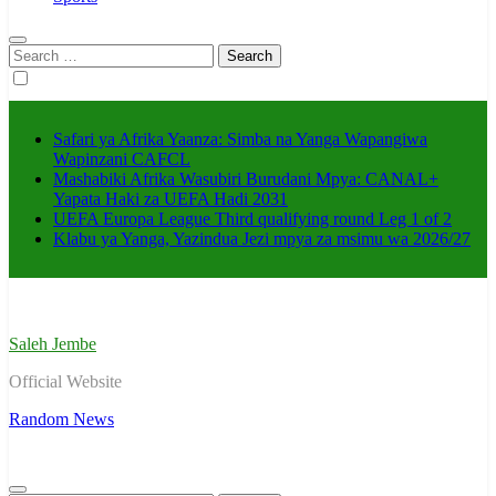
Search
for:
Safari ya Afrika Yaanza: Simba na Yanga Wapangiwa
Wapinzani CAFCL
Mashabiki Afrika Wasubiri Burudani Mpya: CANAL+
Yapata Haki za UEFA Hadi 2031
UEFA Europa League Third qualifying round Leg 1 of 2
Klabu ya Yanga, Yazindua Jezi mpya za msimu wa 2026/27
Saleh Jembe
Official Website
Random News