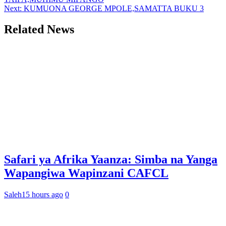
navigation
Next:
KUMUONA GEORGE MPOLE,SAMATTA BUKU 3
Related News
Safari ya Afrika Yaanza: Simba na Yanga
Wapangiwa Wapinzani CAFCL
Saleh
15 hours ago
0