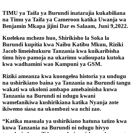
TIMU ya Taifa ya Burundi inatarajia kukabiliana
na Timu ya Taifa ya Cameroon katika Uwanja wa
Benjamin Mkapa jijini Dar es Salaam, Juni 9,2022.
Kuelekea mchezo huo, Shirikisho la Soka la
Burundi kupitia kwa Naibu Katibu Mkuu, Riziki
Jacob limeishukuru Tanzania kwa kuikaribisha
timu hiyo pamoja na ukarimu walioupata kutoka
kwa wadhamini wao Kampuni ya GSM.
Riziki ameanza kwa kuongelea historia ya undugu
na ushirikiano baina ya Tanzania na Burundi tangu
wakati wa ukoloni ambapo amebainisha kuwa
Tanzania na Burundi ni ndugu kwani
wamefanikiwa kushirikiana katika Nyanja zote
ikiwemo siasa na ukombozi wa nchi zao.
“Katika masuala ya ushirikiano hatuna tatizo kwa
kuwa Tanzania na Burundi ni ndugu hivyo