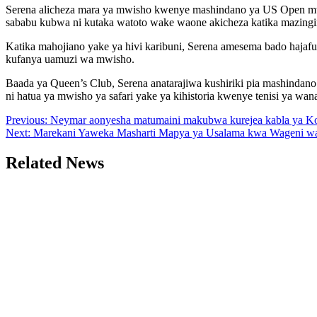
Serena alicheza mara ya mwisho kwenye mashindano ya US Open mwak
sababu kubwa ni kutaka watoto wake waone akicheza katika mazingira
Katika mahojiano yake ya hivi karibuni, Serena amesema bado hajafun
kufanya uamuzi wa mwisho.
Baada ya Queen’s Club, Serena anatarajiwa kushiriki pia mashindano
ni hatua ya mwisho ya safari yake ya kihistoria kwenye tenisi ya wa
Post
Previous:
Neymar aonyesha matumaini makubwa kurejea kabla ya K
Next:
Marekani Yaweka Masharti Mapya ya Usalama kwa Wageni wa
navigation
Related News