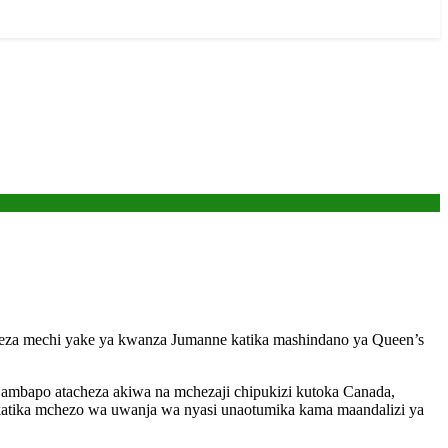
cheza mechi yake ya kwanza Jumanne katika mashindano ya Queen’s
mbapo atacheza akiwa na mchezaji chipukizi kutoka Canada,
, katika mchezo wa uwanja wa nyasi unaotumika kama maandalizi ya