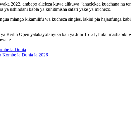
a 2022, ambapo alieleza kuwa alikuwa “anaelekea kuachana na tenisi
 ya ushindani kabla ya kuhitimisha safari yake ya michezo.
gua mlango kikamilifu wa kucheza singles, lakini pia hajaufunga kabi
 ya Berlin Open yatakayofanyika kati ya Juni 15–21, huku mashabiki 
nawake.
ombe la Dunia
 Kombe la Dunia la 2026