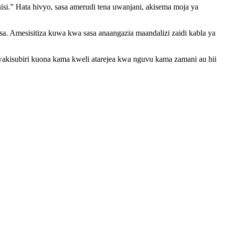
.” Hata hivyo, sasa amerudi tena uwanjani, akisema moja ya
sa. Amesisitiza kuwa kwa sasa anaangazia maandalizi zaidi kabla ya
wakisubiri kuona kama kweli atarejea kwa nguvu kama zamani au hii