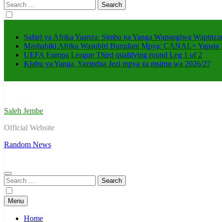
Search
for:
Safari ya Afrika Yaanza: Simba na Yanga Wapangiwa Wapin
Mashabiki Afrika Wasubiri Burudani Mpya: CANAL+ Yapata
UEFA Europa League Third qualifying round Leg 1 of 2
Klabu ya Yanga, Yazindua Jezi mpya za msimu wa 2026/27
Saleh Jembe
Official Website
Random News
Search
for:
Menu
Home