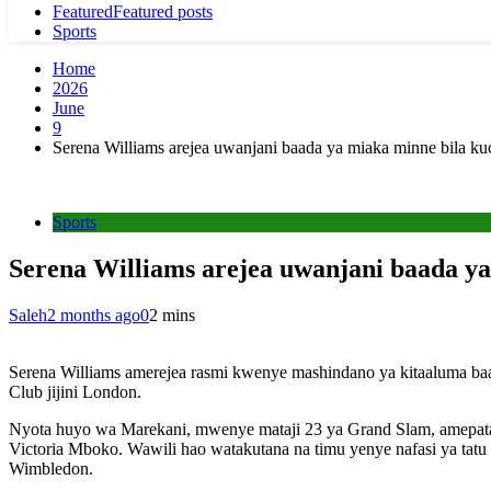
Featured
Featured posts
Sports
Home
2026
June
9
Serena Williams arejea uwanjani baada ya miaka minne bila ku
Sports
Serena Williams arejea uwanjani baada ya
Saleh
2 months ago
0
2 mins
Serena Williams
amerejea rasmi kwenye mashindano ya kitaaluma baad
Club jijini London.
Nyota huyo wa Marekani, mwenye mataji 23 ya Grand Slam, amepata
Victoria Mboko. Wawili hao watakutana na timu yenye nafasi ya tat
Wimbledon.