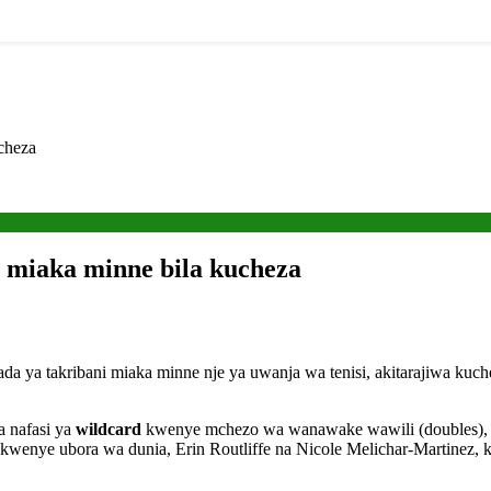
cheza
 miaka minne bila kucheza
a ya takribani miaka minne nje ya uwanja wa tenisi, akitarajiwa ku
 nafasi ya
wildcard
kwenye mchezo wa wanawake wawili (doubles), a
u kwenye ubora wa dunia, Erin Routliffe na Nicole Melichar-Martinez