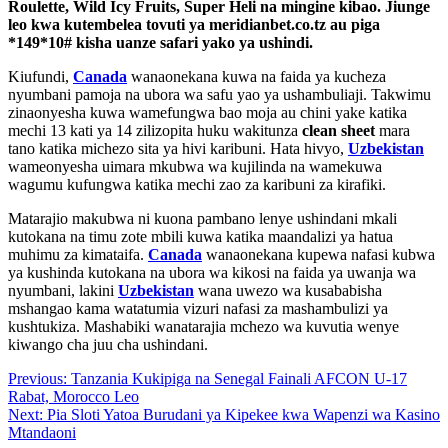
Roulette, Wild Icy Fruits, Super Heli na mingine kibao. Jiunge
leo kwa kutembelea tovuti ya meridianbet.co.tz au piga
*149*10# kisha uanze safari yako ya ushindi.
Kiufundi,
Canada
wanaonekana kuwa na faida ya kucheza
nyumbani pamoja na ubora wa safu yao ya ushambuliaji. Takwimu
zinaonyesha kuwa wamefungwa bao moja au chini yake katika
mechi 13 kati ya 14 zilizopita huku wakitunza
clean sheet
mara
tano katika michezo sita ya hivi karibuni. Hata hivyo,
Uzbekistan
wameonyesha uimara mkubwa wa kujilinda na wamekuwa
wagumu kufungwa katika mechi zao za karibuni za kirafiki.
Matarajio makubwa ni kuona pambano lenye ushindani mkali
kutokana na timu zote mbili kuwa katika maandalizi ya hatua
muhimu za kimataifa.
Canada
wanaonekana kupewa nafasi kubwa
ya kushinda kutokana na ubora wa kikosi na faida ya uwanja wa
nyumbani, lakini
Uzbekistan
wana uwezo wa kusababisha
mshangao kama watatumia vizuri nafasi za mashambulizi ya
kushtukiza. Mashabiki wanatarajia mchezo wa kuvutia wenye
kiwango cha juu cha ushindani.
Post
Previous:
Tanzania Kukipiga na Senegal Fainali AFCON U-17
Rabat, Morocco Leo
navigation
Next:
Pia Sloti Yatoa Burudani ya Kipekee kwa Wapenzi wa Kasino
Mtandaoni