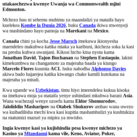
utakaochezwa kwenye Uwanja wa Commonwealth mjini
Edmonton.
Mchezo huu ni sehemu muhimu ya maandalizi ya mataifa hayo
kuelekea
Kombe la Dunia 2026
, huku
Canada
ikiwa mwenyeji
wa mashindano hayo pamoja na
Marekani
na
Mexico
.
Canada
chini ya kocha
Jesse Marsch
imekuwa ikionyesha
maendeleo makubwa katika miaka ya karibuni, ikicheza soka la kasi
na presha kubwa uwanjani. Kikosi hicho kina nyota kama
Jonathan David
,
Tajon Buchanan
na
Stephen Eustaquio
, lakini
kimekumbwa na changamoto za majeraha baada ya kiungo
Marcelo Flores
kuumia
ACL
huku nahodha
Alphonso Davies
akiwa bado hajarejea katika kiwango chake kamili kutokana na
majeraha ya misuli.
Kwa upande wa
Uzbekistan
, timu hiyo imeendelea kukua kisoka
na imekuwa moja ya mataifa yenye ushindani mkubwa barani
Asia
.
Wana wachezaji wenye uzoefu kama
Eldor Shomurodov
,
Jaloliddin Masharipov
na
Otabek
Shukurov
ambao wana uwezo
wa kuibadilisha mechi kwa kasi kupitia mashambulizi ya kushtukiza
na matumizi mazuri ya mipira ya mwisho.
Ingia kwenye kasi ya kujishindia pesa kwenye michezo ya
Kasino ya
Mtandaoni
kama vile, Keno, Aviator, Poker,