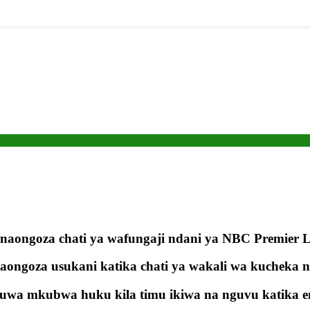
aongoza chati ya wafungaji ndani ya NBC Premier 
ongoza usukani katika chati ya wakali wa kucheka n
wa mkubwa huku kila timu ikiwa na nguvu katika ene