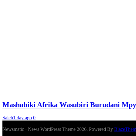
Mashabiki Afrika Wasubiri Burudani Mp
Saleh
1 day ago
0
Newsmatic - News WordPress Theme 2026. Powered By
BlazeThem