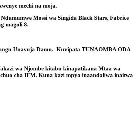
 kwenye mechi na moja.
a Ndumumwe Mossi wa Singida Black Stars, Fabrice
 magoli 8.
o Wangu Unavuja Damu. Kuvipata TUNAOMBA ODA
 Wakazi wa Njombe kitabu kinapatikana Mtaa wa
 chuo cha IFM. Kuna kazi mpya inaandaliwa inaitwa