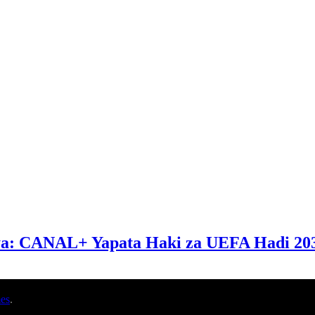
ya: CANAL+ Yapata Haki za UEFA Hadi 20
es
.