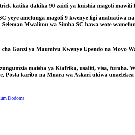
ick katika dakika 90 zaidi ya kuishia magoli mawili
SC yeye amefunga magoli 9 kwenye ligi anafuatiwa n
 Seleman Mwalimu wa Simba SC hawa wote wamefung
abu cha Ganzi ya Maumivu Kwenye Upendo na Moy
ungumzia maisha ya Kiafrika, usaliti, visa, furaha.
, Posta karibu na Mnara wa Askari ukiwa unaelekea
aalum Dodoma