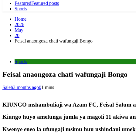
Featured
Featured posts
Sports
Home
2026
May
20
Feisal anaongoza chati wafungaji Bongo
Sports
Feisal anaongoza chati wafungaji Bongo
Saleh
3 months ago
0
1 mins
KIUNGO mshambuliaji wa Azam FC, Feisal Salum an
Kiungo huyo amefunga jumla ya magoli 11 akiwa ana
Kwenye eneo la ufungaji msimu huu ushindani umeku