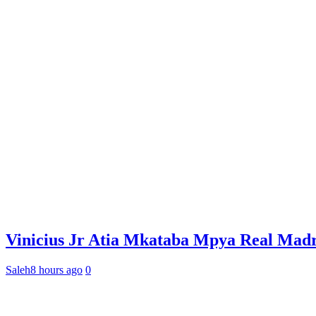
Vinicius Jr Atia Mkataba Mpya Real Madr
Saleh
8 hours ago
0