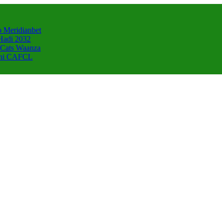
 Meridianbet
Hadi 2032
 Cats Waanza
zani CAFCL