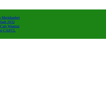
 Meridianbet
Hadi 2032
 Cats Waanza
zani CAFCL