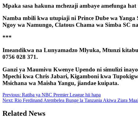
Mpaka sasa hakuna mchezaji ambaye amefunga hat tr
Namba mbili kwa utupiaji ni Prince Dube wa Yanga 
Ngoy wa Namungo, Clatous Chama wa Simba SC na
***
Imeandikwa na Lunyamadzo Mlyuka, Mtunzi kit
0756 028 371.
Ganzi ya Maumivu Kwenye Upendo ni simulizi inayoz
Mpechi kwa Chris Jabari, Kigamboni kwa Tupokigwe
Msichana wa Maisha Yangu, jiandae kuipata.
Post
Previous:
Ratiba ya NBC Premier League hii hapa
Next:
Rio Ferdinand Atembelea Bunge la Tanzania Akiwa Ziara M
navigation
Related News