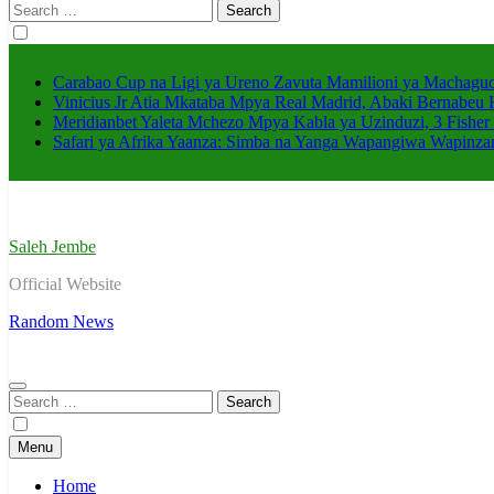
Search
for:
Carabao Cup na Ligi ya Ureno Zavuta Mamilioni ya Machaguo
Vinicius Jr Atia Mkataba Mpya Real Madrid, Abaki Bernabeu 
Meridianbet Yaleta Mchezo Mpya Kabla ya Uzinduzi, 3 Fisher
Safari ya Afrika Yaanza: Simba na Yanga Wapangiwa Wapin
Saleh Jembe
Official Website
Random News
Search
for:
Menu
Home