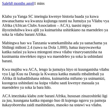
Saleh
8 months ago
0
1 mins
Klabu ya Yanga SC imeingia kwenye historia baada ya kuwa
mwanachama wa kwanza kujiunga rasmi na Jumuiya ya Vilabu vya
Afrika (African Clubs Association – ACA), taasisi mpya
iliyozinduliwa kwa ajili ya kuimarisha ushirikiano na maendeleo ya
soka la vilabu barani Afrika.
Mabingwa hao wa Tanzania wamekamilisha ada ya uanachama ya
Shilingi milioni 2.4 (sawa na Dola 1,000), hatua inayowaweka
katika nafasi ya kuwa miongoni mwa vilabu vinavyoanzisha na
kusimamia mwelekeo mpya wa maendeleo ya soka la ushindani
barani.
Kwa mujibu wa ACA, lengo la jumuiya hiyo ni kuunganisha vilabu
vya Ligi Kuu na Daraja la Kwanza katika mataifa mbalimbali ya
Afrika ili kubadilishana mbinu, kuimarisha mifumo ya usimamizi,
kuongeza ushindani na kuipa vilabu sauti kwenye masuala ya
maendeleo ya soka la bara hilo.
ACA imezitaka klabu zote barani Afrika, hususan zinazoshiriki ligi
za juu, kuungana katika mpango huo ili kujenga nguvu ya pamoja
itakayoboresha zaidi mashindano, masoko na ustawi wa vilabu.