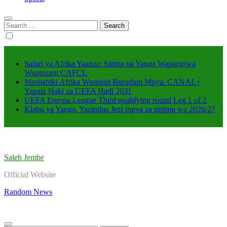
Search
for:
Safari ya Afrika Yaanza: Simba na Yanga Wapangiwa
Wapinzani CAFCL
Mashabiki Afrika Wasubiri Burudani Mpya: CANAL+
Yapata Haki za UEFA Hadi 2031
UEFA Europa League Third qualifying round Leg 1 of 2
Klabu ya Yanga, Yazindua Jezi mpya za msimu wa 2026/27
Saleh Jembe
Official Website
Random News