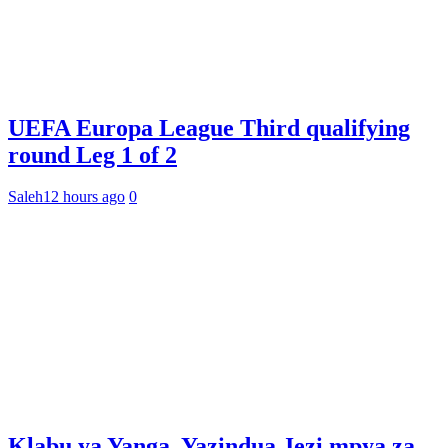
UEFA Europa League Third qualifying
round Leg 1 of 2
Saleh
12 hours ago
0
Klabu ya Yanga, Yazindua Jezi mpya za