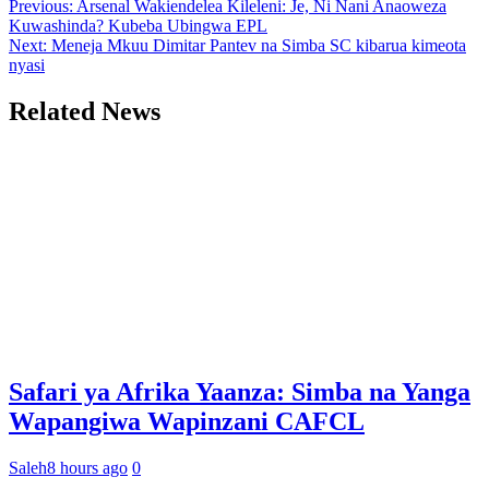
Post
Previous:
Arsenal Wakiendelea Kileleni: Je, Ni Nani Anaoweza
Kuwashinda? Kubeba Ubingwa EPL
navigation
Next:
Meneja Mkuu Dimitar Pantev na Simba SC kibarua kimeota
nyasi
Related News
Safari ya Afrika Yaanza: Simba na Yanga
Wapangiwa Wapinzani CAFCL
Saleh
8 hours ago
0