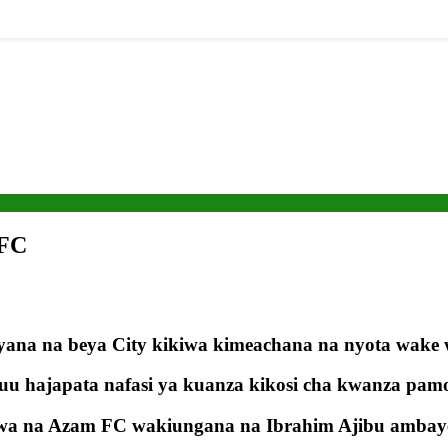
FC
na na beya City kikiwa kimeachana na nyota wake w
u hajapata nafasi ya kuanza kikosi cha kwanza pamo
a na Azam FC wakiungana na Ibrahim Ajibu ambaye a