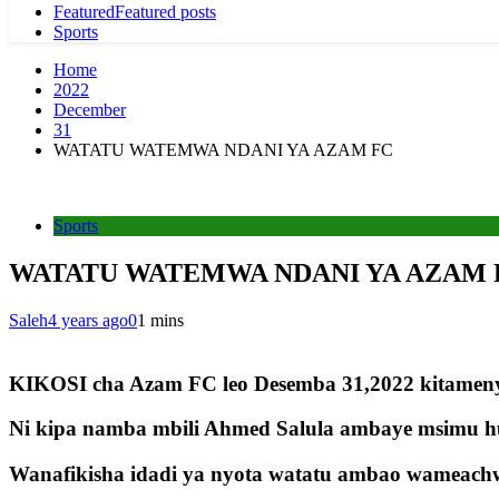
Featured
Featured posts
Sports
Home
2022
December
31
WATATU WATEMWA NDANI YA AZAM FC
Sports
WATATU WATEMWA NDANI YA AZAM 
Saleh
4 years ago
0
1 mins
KIKOSI cha Azam FC leo Desemba 31,2022 kitamenya
Ni kipa namba mbili Ahmed Salula ambaye msimu hu
Wanafikisha idadi ya nyota watatu ambao wameachw