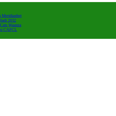
 Meridianbet
Hadi 2032
 Cats Waanza
zani CAFCL