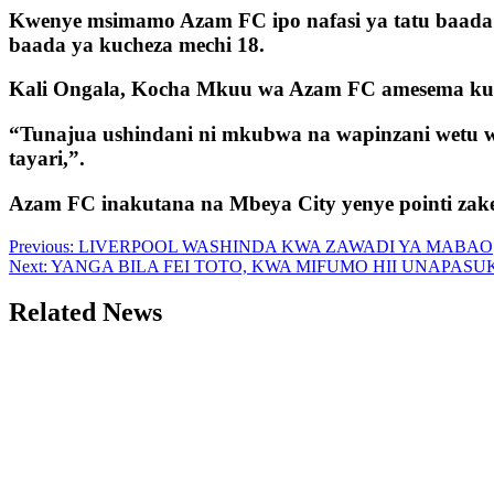
Kwenye msimamo Azam FC ipo nafasi ya tatu baada ya
baada ya kucheza mechi 18.
Kali Ongala, Kocha Mkuu wa Azam FC amesema kuw
“Tunajua ushindani ni mkubwa na wapinzani wetu wa
tayari,”.
Azam FC inakutana na Mbeya City yenye pointi zake
Post
Previous:
LIVERPOOL WASHINDA KWA ZAWADI YA MABAO
Next:
YANGA BILA FEI TOTO, KWA MIFUMO HII UNAPASU
navigation
Related News