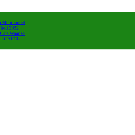
 Meridianbet
Hadi 2032
 Cats Waanza
zani CAFCL