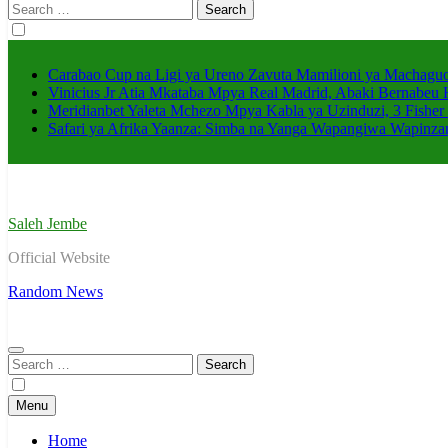
Search
for:
Carabao Cup na Ligi ya Ureno Zavuta Mamilioni ya Machaguo
Vinicius Jr Atia Mkataba Mpya Real Madrid, Abaki Bernabeu 
Meridianbet Yaleta Mchezo Mpya Kabla ya Uzinduzi, 3 Fisher
Safari ya Afrika Yaanza: Simba na Yanga Wapangiwa Wapin
Saleh Jembe
Official Website
Random News
Search
for:
Menu
Home