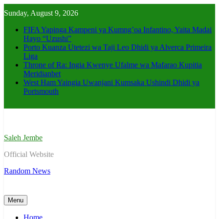
Skip
Sunday, August 9, 2026
to
content
FIFA Yapinga Kampeni ya Kumng’oa Infantino, Yaita Madai
Hayo “Uzushi”
Porto Kuanza Utetezi wa Taji Leo Dhidi ya Alverca Primeira
Liga
Throne of Ra: Ingia Kwenye Ufalme wa Mafarao Kupitia
Meridianbet
West Ham Yaingia Uwanjani Kumsaka Ushindi Dhidi ya
Portsmouth
Saleh Jembe
Official Website
Random News
Menu
Home