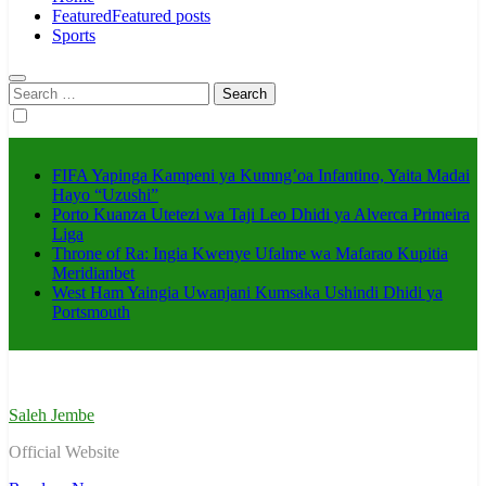
Featured
Featured posts
Sports
Search
for:
FIFA Yapinga Kampeni ya Kumng’oa Infantino, Yaita Madai
Hayo “Uzushi”
Porto Kuanza Utetezi wa Taji Leo Dhidi ya Alverca Primeira
Liga
Throne of Ra: Ingia Kwenye Ufalme wa Mafarao Kupitia
Meridianbet
West Ham Yaingia Uwanjani Kumsaka Ushindi Dhidi ya
Portsmouth
Saleh Jembe
Official Website