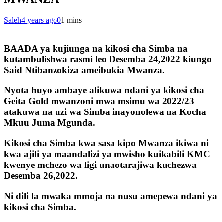
Saleh
4 years ago
0
1 mins
BAADA ya kujiunga na kikosi cha Simba na
kutambulishwa rasmi leo Desemba 24,2022 kiungo
Said Ntibanzokiza ameibukia Mwanza.
Nyota huyo ambaye alikuwa ndani ya kikosi cha
Geita Gold mwanzoni mwa msimu wa 2022/23
atakuwa na uzi wa Simba inayonolewa na Kocha
Mkuu Juma Mgunda.
Kikosi cha Simba kwa sasa kipo Mwanza ikiwa ni
kwa ajili ya maandalizi ya mwisho kuikabili KMC
kwenye mchezo wa ligi unaotarajiwa kuchezwa
Desemba 26,2022.
Ni dili la mwaka mmoja na nusu amepewa ndani ya
kikosi cha Simba.