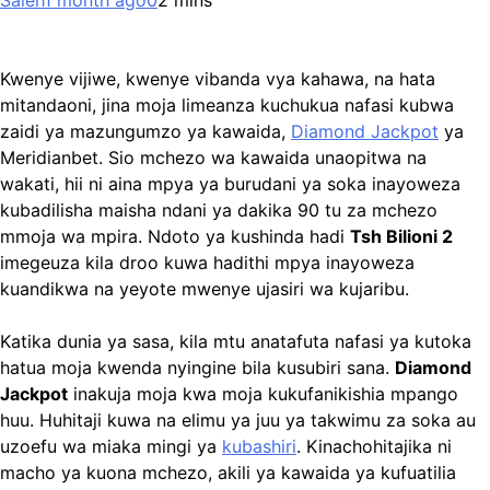
Saleh
1 month ago
0
2 mins
Kwenye vijiwe, kwenye vibanda vya kahawa, na hata
mitandaoni, jina moja limeanza kuchukua nafasi kubwa
zaidi ya mazungumzo ya kawaida,
Diamond Jackpot
ya
Meridianbet. Sio mchezo wa kawaida unaopitwa na
wakati, hii ni aina mpya ya burudani ya soka inayoweza
kubadilisha maisha ndani ya dakika 90 tu za mchezo
mmoja wa mpira. Ndoto ya kushinda hadi
Tsh Bilioni 2
imegeuza kila droo kuwa hadithi mpya inayoweza
kuandikwa na yeyote mwenye ujasiri wa kujaribu.
Katika dunia ya sasa, kila mtu anatafuta nafasi ya kutoka
hatua moja kwenda nyingine bila kusubiri sana.
Diamond
Jackpot
inakuja moja kwa moja kukufanikishia mpango
huu. Huhitaji kuwa na elimu ya juu ya takwimu za soka au
uzoefu wa miaka mingi ya
kubashiri
. Kinachohitajika ni
macho ya kuona mchezo, akili ya kawaida ya kufuatilia