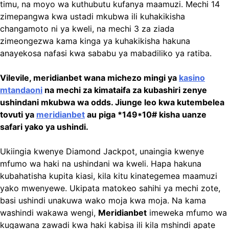
timu, na moyo wa kuthubutu kufanya maamuzi. Mechi 14
zimepangwa kwa ustadi mkubwa ili kuhakikisha
changamoto ni ya kweli, na mechi 3 za ziada
zimeongezwa kama kinga ya kuhakikisha hakuna
anayekosa nafasi kwa sababu ya mabadiliko ya ratiba.
Vilevile, meridianbet wana michezo mingi ya
kasino
mtandaoni
na mechi za kimataifa za kubashiri zenye
ushindani mkubwa wa odds. Jiunge leo kwa kutembelea
tovuti ya
meridianbet
au piga *149*10# kisha uanze
safari yako ya ushindi.
Ukiingia kwenye Diamond Jackpot, unaingia kwenye
mfumo wa haki na ushindani wa kweli. Hapa hakuna
kubahatisha kupita kiasi, kila kitu kinategemea maamuzi
yako mwenyewe. Ukipata matokeo sahihi ya mechi zote,
basi ushindi unakuwa wako moja kwa moja. Na kama
washindi wakawa wengi,
Meridianbet
imeweka mfumo wa
kugawana zawadi kwa haki kabisa ili kila mshindi apate