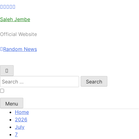
Saleh Jembe
Official Website
Random News
Search
for:
Menu
Home
2026
July
7