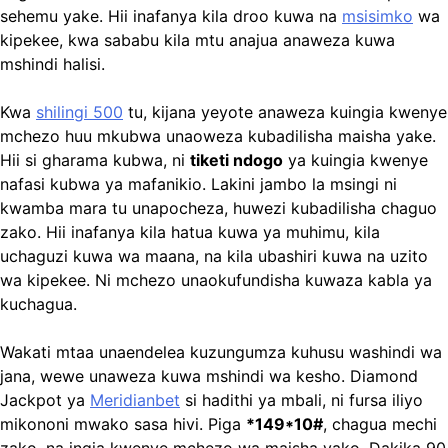
sehemu yake. Hii inafanya kila droo kuwa na
msisimko
wa
kipekee, kwa sababu kila mtu anajua anaweza kuwa
mshindi halisi.
Kwa
shilingi 500
tu, kijana yeyote anaweza kuingia kwenye
mchezo huu mkubwa unaoweza kubadilisha maisha yake.
Hii si gharama kubwa, ni
tiketi ndogo
ya kuingia kwenye
nafasi kubwa ya mafanikio. Lakini jambo la msingi ni
kwamba mara tu unapocheza, huwezi kubadilisha chaguo
zako. Hii inafanya kila hatua kuwa ya muhimu, kila
uchaguzi kuwa wa maana, na kila ubashiri kuwa na uzito
wa kipekee. Ni mchezo unaokufundisha kuwaza kabla ya
kuchagua.
Wakati mtaa unaendelea kuzungumza kuhusu washindi wa
jana, wewe unaweza kuwa mshindi wa kesho. Diamond
Jackpot ya
Meridianbet
si hadithi ya mbali, ni fursa iliyo
mikononi mwako sasa hivi. Piga
*149*10#
, chagua mechi