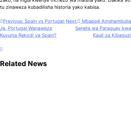
zako, na ingia kwenye mchezo wa maisha yako. Dakika 90
tu zinaweza kubadilisha historia yako kabisa.
Post
Previous:
Spain vs Portugal:
Next:
Mbappé Amshambulia
Je, Portugal Wanaweza
Seneta wa Paraguay kwa
navigation
Kuvunja Rekodi ya Spain?
Kauli za Kibaguzi
Related News