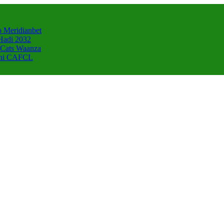
 Meridianbet
Hadi 2032
 Cats Waanza
zani CAFCL