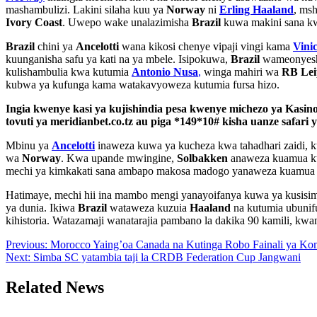
mashambulizi. Lakini silaha kuu ya
Norway
ni
Erling Haaland
, ms
Ivory Coast
. Uwepo wake unalazimisha
Brazil
kuwa makini sana kw
Brazil
chini ya
Ancelotti
wana kikosi chenye vipaji vingi kama
Vini
kuunganisha safu ya kati na ya mbele. Isipokuwa,
Brazil
wameonyesha
kulishambulia kwa kutumia
Antonio Nusa
,
winga mahiri wa
RB Lei
kubwa ya kufunga kama watakavyoweza kutumia fursa hizo.
Ingia kwenye kasi ya kujishindia pesa kwenye michezo ya Kasin
tovuti ya meridianbet.co.tz au piga *149*10# kisha uanze safari 
Mbinu ya
Ancelotti
inaweza kuwa ya kucheza kwa tahadhari zaidi, k
wa
Norway
. Kwa upande mwingine,
Solbakken
anaweza kuamua ku
mechi ya kimkakati sana ambapo makosa madogo yanaweza kuamu
Hatimaye, mechi hii ina mambo mengi yanayoifanya kuwa ya kusisimu
ya dunia. Ikiwa
Brazil
wataweza kuzuia
Haaland
na kutumia ubunifu
kihistoria. Watazamaji wanatarajia pambano la dakika 90 kamili, kwan
Post
Previous:
Morocco Yaing’oa Canada na Kutinga Robo Fainali ya Ko
Next:
Simba SC yatambia taji la CRDB Federation Cup Jangwani
navigation
Related News