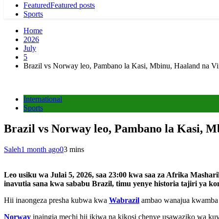
Featured
Featured posts
Sports
Home
2026
July
5
Brazil vs Norway leo, Pambano la Kasi, Mbinu, Haaland na V
International
Sports
Brazil vs Norway leo, Pambano la Kasi, 
Saleh
1 month ago
0
3 mins
Leo usiku wa Julai 5, 2026, saa 23:00 kwa saa za Afrika Masha
inavutia sana kwa sababu Brazil, timu yenye historia tajiri ya
Hii inaongeza presha kubwa kwa
Wabrazil
ambao wanajua kwamba his
Norway
inaingia mechi hii ikiwa na kikosi chenye usawaziko wa k