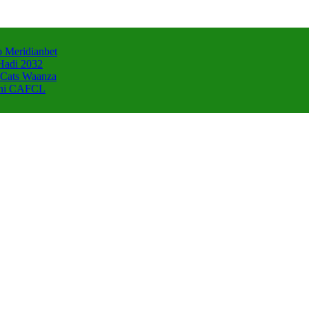
 Meridianbet
Hadi 2032
 Cats Waanza
zani CAFCL