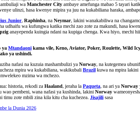
hambuliaji wa
Manchester City
ambaye amefunga mabao 5 tayari katika
enye ulinzi, hasa kwenye mipira ya juu na kukabiliana haraka, amba
cius Junior
,
Raphinha
, na
Neymar
, lakini wanakabiliwa na changamo
 udhaifu wa kufungwa katika mechi zao zote za makundi, hasa kweny
pzig
anayependa kuingia ndani na kupiga chenga. Kwa hiyo, mechi 
o ya
Mtandaoni
kama vile, Keno, Aviator, Poker, Roulette, Wild Ic
yako ya ushindi.
uziba nafasi na kuzuia mashambulizi ya
Norway
, na kutegemea ubuni
cheza mpira wa kukabiliana, wakikubali
Brazil
kuwa na mpira lakini 
a mwelekeo mzima wa mchezo.
a: historia, rekodi za
Haaland
, jeraha la
Paqueta
, na ari ya
Norway
 wao pembeni, wana nafasi ya kushinda, lakini
Norway
wameonyesha
i timu zote mbili zina kila kitu cha kuchezea.
Jisajili
sasa
mbe la Dunia 2026