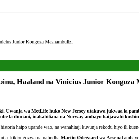
inicius Junior Kongoza Mashambulizi
Mbinu, Haaland na Vinicius Junior Kongoza
riki, Uwanja wa MetLife huko New Jersey utakuwa jukwaa la pamb
 kombe la duniani, inakabiliana na Norway ambayo haijawahi kushin
toria haipo upande wao, na wanahitaji kuvunja rekodu hiyo ili kuend
uvutia, kikiongozwa na nahodha
Martin Ødegaard
wa
Arsenal
ambaye 