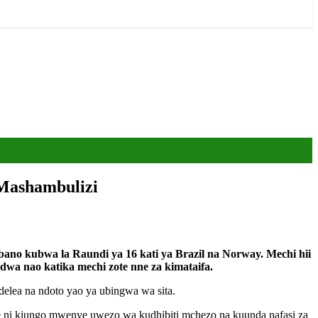
 Mashambulizi
ano kubwa la Raundi ya 16 kati ya Brazil na Norway. Mechi hii
dwa nao katika mechi zote nne za kimataifa.
elea na ndoto yao ya ubingwa wa sita.
ni kiungo mwenye uwezo wa kudhibiti mchezo na kuunda nafasi za