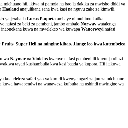
 michuano hii, ikiwa ni pamoja na bao la dakika za mwisho dhidi ya
po
Haaland
anajulikana sana kwa kasi na nguvu zake za kimwili.
to ya jeraha la
Lucas Paqueta
ambaye ni muhimu katika
e nafasi za beki za pembeni, jambo ambalo
Norway
watalenga
hii inaonekana kuwa na mwelekeo wa kuwapa
Wanorweyi
nafasi
y Fruits, Super Heli na mingine kibao. Jiunge leo kwa kutembelea
fu wa
Neymar
na
Vinicius
kwenye nafasi pembeni ili kuvunja ulinzi
wakiwa tayari kushambulia kwa kasi baada ya kupora. Hii itakuwa
ya kuendeleza safari yao ya kurudi kwenye ngazi za juu za michuano
 kuwa hawapendwi na wanaweza kuibuka na ushindi mwingine wa