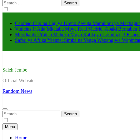
Search
for:
Carabao Cup na Ligi ya Ureno Zavuta Mamilioni ya Machaguo
Vinicius Jr Atia Mkataba Mpya Real Madrid, Abaki Bernabeu 
Meridianbet Yaleta Mchezo Mpya Kabla ya Uzinduzi, 3 Fisher
Safari ya Afrika Yaanza: Simba na Yanga Wapangiwa Wapin
Saleh Jembe
Official Website
Random News
Search
for:
Menu
Home