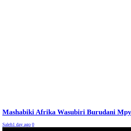
Mashabiki Afrika Wasubiri Burudani Mp
Saleh
1 day ago
0