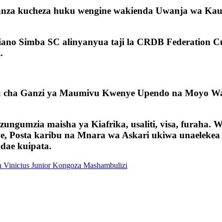
anza kucheza huku wengine wakienda Uwanja wa Kau
iano Simba SC alinyanyua taji la CRDB Federation C
.
abu cha Ganzi ya Maumivu Kwenye Upendo na Moy
ungumzia maisha ya Kiafrika, usaliti, visa, furaha.
, Posta karibu na Mnara wa Askari ukiwa unaelekea
dae kuipata.
a Vinicius Junior Kongoza Mashambulizi