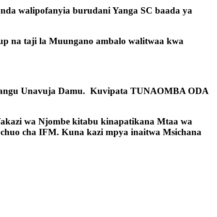
nda walipofanyia burudani Yanga SC baada ya
up na taji la Muungano ambalo walitwaa kwa
o Wangu Unavuja Damu. Kuvipata TUNAOMBA ODA
 Wakazi wa Njombe kitabu kinapatikana Mtaa wa
 chuo cha IFM. Kuna kazi mpya inaitwa Msichana