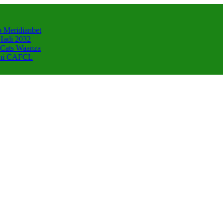
 Meridianbet
Hadi 2032
 Cats Waanza
zani CAFCL