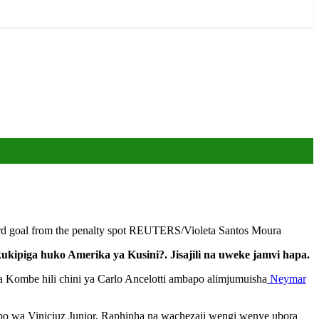
 third goal from the penalty spot REUTERS/Violeta Santos Moura
ipiga huko Amerika ya Kusini?. Jisajili na uweke jamvi hapa.
a Kombe hili chini ya Carlo Ancelotti ambapo alimjumuisha
Neymar
po wa Viniciuz Junior, Raphinha na wachezaji wengi wenye ubora