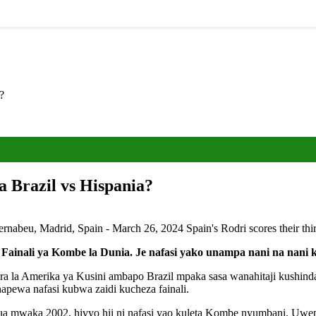
?
a Brazil vs Hispania?
o Bernabeu, Madrid, Spain - March 26, 2024 Spain's Rodri scores their
nali ya Kombe la Dunia. Je nafasi yako unampa nani na nani kuk
ara la Amerika ya Kusini ambapo Brazil mpaka sasa wanahitaji kushind
pewa nafasi kubwa zaidi kucheza fainali.
ua mwaka 2002, hivyo hii ni nafasi yao kuleta Kombe nyumbani. Uwe