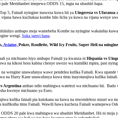
i pale Meridianbet imepewa ODDS 15, ingia na ubashiri hapa.
p 5, Fainali nyingine inaweza kuwa hii ya
Uingereza vs Ufaransa
a
a vijana hawa kuchukua kombe hilo licha ya kuwa na vijana wenye
mfululizo ambapo moja wamebeba Kombe na nyingine wakaishia kuwa 
ngine wengi.
Suka jamvi hapa
.
o,
Aviator,
Poker, Roullette, Wild Icy Fruits, Super Heli na mingin
ali ya michuano hiyo ambapo Fainali ya kwanza ni
Hispania vs Uing
uwa na kikosi bora kabisa chenye uwezo wa kumiliki mpira, pasi nyingi
 na wengine unawafanya wawe pendelea kufika Fainali. Kwa upande w
 na Harry Kane unawafanya kuwa timu inayotarajiwa kufika fainali. B
vs Argentina
ambao ndio mabingwa watetezi wa michuano hii. Bado wa
nesha kwenye michuano ya Euro.
jiwa kufika fainali pia kutokana na kuwa na mwendelezo mzuri wa 
 kuifiksiha timu Fainali. Wawili hawa kucheza Fainali wamepewa Od
DDS 20 pale kwa mabingwa wa ubashiri Meridianbet. Hii ni moja ya 
nye ubora wa hali ya juu hasa kwenye eneo la ushambuliaji.