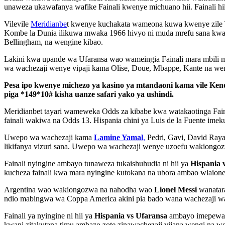
unaweza ukawafanya wafike Fainali kwenye michuano hii. Fainali hi
Vilevile
Meridianbe
t kwenye kuchakata wameona kuwa kwenye zile To
Kombe la Dunia ilikuwa mwaka 1966 hivyo ni muda mrefu sana kw
Bellingham, na wengine kibao.
Lakini kwa upande wa Ufaransa wao wameingia Fainali mara mbili 
wa wachezaji wenye vipaji kama Olise, Doue, Mbappe, Kante na we
Pesa ipo kwenye michezo ya kasino ya mtandaoni kama vile Ken
piga *149*10# kisha uanze safari yako ya ushindi.
Meridianbet tayari wameweka Odds za kibabe kwa watakaotinga Fain
fainali wakiwa na Odds 13. Hispania chini ya Luis de la Fuente imek
Uwepo wa wachezaji kama
Lamine Yamal
,
Pedri, Gavi, David Raya
likifanya vizuri sana. Uwepo wa wachezaji wenye uzoefu wakiongozwa
Fainali nyingine ambayo tunaweza tukaishuhudia ni hii ya
Hispania 
kucheza fainali kwa mara nyingine kutokana na ubora ambao wlaio
Argentina wao wakiongozwa na nahodha wao
Lionel Messi
wanatara
ndio mabingwa wa Coppa America akini pia bado wana wachezaji wa
Fainali ya nyingine ni hii ya
Hispania vs Ufaransa
ambayo imepewa O
kwani zitakutana timu ambazo zote zinawachezaji vijana wengi na we