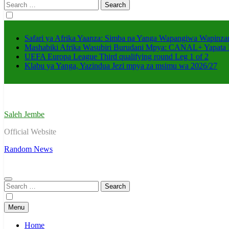
Search
for:
Safari ya Afrika Yaanza: Simba na Yanga Wapangiwa Wapin
Mashabiki Afrika Wasubiri Burudani Mpya: CANAL+ Yapata
UEFA Europa League Third qualifying round Leg 1 of 2
Klabu ya Yanga, Yazindua Jezi mpya za msimu wa 2026/27
Saleh Jembe
Official Website
Random News
Search
for:
Menu
Home