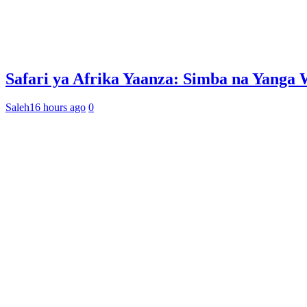
Safari ya Afrika Yaanza: Simba na Yan
Saleh
16 hours ago
0