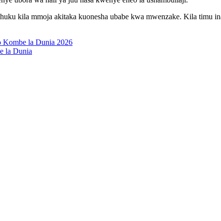
huku kila mmoja akitaka kuonesha ubabe kwa mwenzake. Kila timu ina
po Kombe la Dunia 2026
e la Dunia