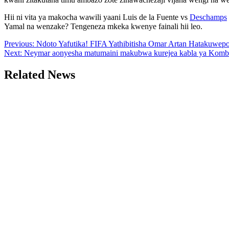
Hii ni vita ya makocha wawili yaani Luis de la Fuente vs
Deschamps
Yamal na wenzake? Tengeneza mkeka kwenye fainali hii leo.
Post
Previous:
Ndoto Yafutika! FIFA Yathibitisha Omar Artan Hatakuwe
Next:
Neymar aonyesha matumaini makubwa kurejea kabla ya Komb
navigation
Related News