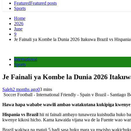
Featured
Featured posts
Sports
Home
2026
June
9
Je Fainali ya Kombe la Dunia 2026 Itakuwa Brazil vs Hispania
International
Sports
Je Fainali ya Kombe la Dunia 2026 Itakuw
Saleh
2 months ago
0
3 mins
Soccer Football - International Friendly - Spain v Brazil - Santiag
Hawa hapa wababe wawili ambao watakutana kukipiga kwenye Fai
Hispania vs Brazil
hii ni fainali ambayo tunaweza kuishudia huko b
kwenye kikosi hicho. Kama kawaida vijana wa de la Fuente wao wana
Brazil wakiwa na mataji 5 hadi sasa huku mara ya mwisho wakichuk