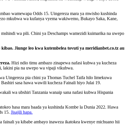
mbao wamewapa Odds 15. Uingereza mara ya mwisho kushinda
 uwezo mkubwa wa kufanya vyema wakiwemo, Bukayo Saka, Kane,
mshindi wa pili. Chini ya Deschamps wamezidi kuimarika na uwepo
e kibao. Jiunge leo kwa kutembelea tovuti ya meridianbet.co.tz au
ereza.
Hizi ndio timu ambazo zinapewa nafasi kubwa ya kucheza
, lakini pia na uwepo wa vipaji vikubwa.
a Uingereza pia chini ya Thomas Tuchel Taifa hilo limekuwa
ashiri sasa hawa wawili kucheza Fainali hiyo Julai 19.
kali wa ubshiri Tanzania wanaip sana nafasi kubwa Hispania
matokeo hasa mara baada ya kushinda Kombe la Dunia 2022. Hawa
ds 15.
Jisajili hapa.
fainali ya kibabe ambayo inaweza ikatokea kwenye michuano hii