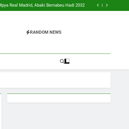
o Zavuta Mamilioni ya Machaguo Meridianbet
Mpya Real Madrid, Abaki Bernabeu Hadi 2032
ya Kabla ya Uzinduzi, 3 Fisher Cats Waanza
 Simba na Yanga Wapangiwa Wapinzani CAFCL
o Zavuta Mamilioni ya Machaguo Meridianbet
Mpya Real Madrid, Abaki Bernabeu Hadi 2032
ya Kabla ya Uzinduzi, 3 Fisher Cats Waanza
RANDOM NEWS
 Simba na Yanga Wapangiwa Wapinzani CAFCL