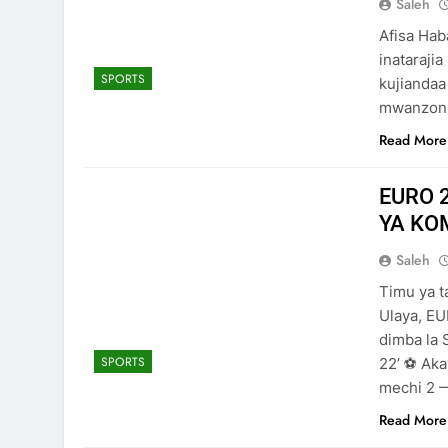
Saleh
Afisa Ha
inatarajia
SPORTS
kujiandaa
mwanzoni
Read More
EURO 
YA KO
Saleh
Timu ya t
Ulaya, EU
dimba la 
SPORTS
22’ ⚽ Ak
mechi 2 
Read More