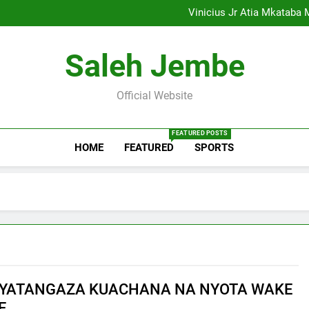
Carabao Cup na Ligi ya Uren
Vinicius Jr Atia Mkataba 
Meridianbet Yaleta Mchezo Mp
Safari ya Afrika Yaanza:
Carabao Cup na Ligi ya Uren
Saleh Jembe
Vinicius Jr Atia Mkataba 
Meridianbet Yaleta Mchezo Mp
Safari ya Afrika Yaanza:
Official Website
FEATURED POSTS
HOME
FEATURED
SPORTS
YATANGAZA KUACHANA NA NYOTA WAKE
E