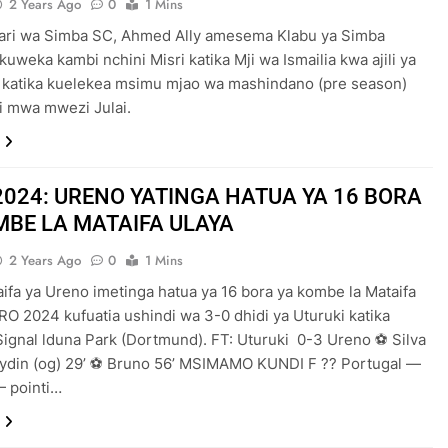
2 Years Ago
0
1 Mins
bari wa Simba SC, Ahmed Ally amesema Klabu ya Simba
 kuweka kambi nchini Misri katika Mji wa Ismailia kwa ajili ya
 katika kuelekea msimu mjao wa mashindano (pre season)
 mwa mwezi Julai.
2024: URENO YATINGA HATUA YA 16 BORA
MBE LA MATAIFA ULAYA
2 Years Ago
0
1 Mins
aifa ya Ureno imetinga hatua ya 16 bora ya kombe la Mataifa
RO 2024 kufuatia ushindi wa 3-0 dhidi ya Uturuki katika
Signal lduna Park (Dortmund). FT: Uturuki 0-3 Ureno ⚽ Silva
aydin (og) 29’ ⚽ Bruno 56’ MSIMAMO KUNDI F ?? Portugal —
— pointi…