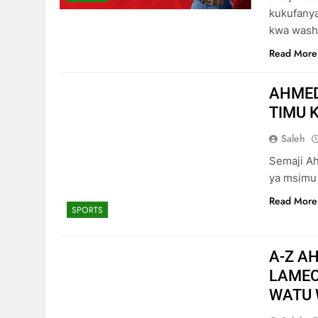
kukufanya
kwa wash
Read More
AHMED
TIMU 
Saleh
Semaji Ah
ya msimu
Read More
SPORTS
A-Z A
LAMEC
WATU 