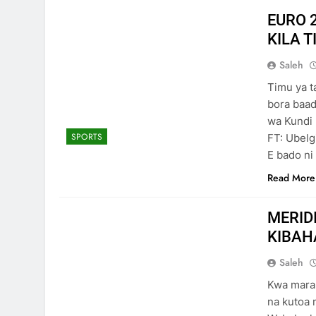
EURO 
KILA T
Saleh
Timu ya t
bora baad
wa Kundi 
SPORTS
FT: Ubelg
E bado ni
Read More
MERID
KIBAH
Saleh
Kwa mara 
na kutoa 