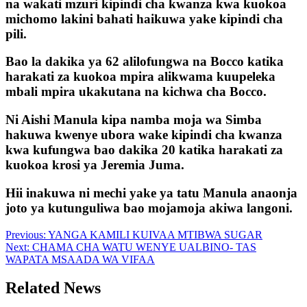
na wakati mzuri kipindi cha kwanza kwa kuokoa
michomo lakini bahati haikuwa yake kipindi cha
pili.
Bao la dakika ya 62 alilofungwa na Bocco katika
harakati za kuokoa mpira alikwama kuupeleka
mbali mpira ukakutana na kichwa cha Bocco.
Ni Aishi Manula kipa namba moja wa Simba
hakuwa kwenye ubora wake kipindi cha kwanza
kwa kufungwa bao dakika 20 katika harakati za
kuokoa krosi ya Jeremia Juma.
Hii inakuwa ni mechi yake ya tatu Manula anaonja
joto ya kutunguliwa bao mojamoja akiwa langoni.
Post
Previous:
YANGA KAMILI KUIVAA MTIBWA SUGAR
Next:
CHAMA CHA WATU WENYE UALBINO- TAS
navigation
WAPATA MSAADA WA VIFAA
Related News