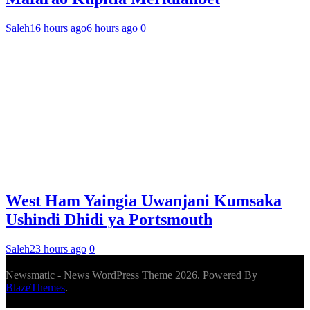
Saleh
16 hours ago
6 hours ago
0
West Ham Yaingia Uwanjani Kumsaka
Ushindi Dhidi ya Portsmouth
Saleh
23 hours ago
0
Newsmatic - News WordPress Theme 2026. Powered By
BlazeThemes
.