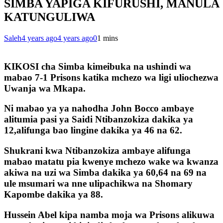
SIMBA YAPIGA KIFURUSHI, MANULA
KATUNGULIWA
Saleh
4 years ago
4 years ago
0
1 mins
KIKOSI cha Simba kimeibuka na ushindi wa
mabao 7-1 Prisons katika mchezo wa ligi uliochezwa
Uwanja wa Mkapa.
Ni mabao ya ya nahodha John Bocco ambaye
alitumia pasi ya Saidi Ntibanzokiza dakika ya
12,alifunga bao lingine dakika ya 46 na 62.
Shukrani kwa Ntibanzokiza ambaye alifunga
mabao matatu pia kwenye mchezo wake wa kwanza
akiwa na uzi wa Simba dakika ya 60,64 na 69 na
ule msumari wa nne ulipachikwa na Shomary
Kapombe dakika ya 88.
Hussein Abel kipa namba moja wa Prisons alikuwa