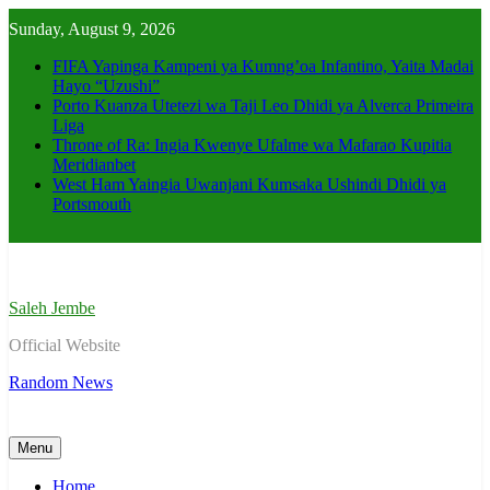
Skip
Sunday, August 9, 2026
to
content
FIFA Yapinga Kampeni ya Kumng’oa Infantino, Yaita Madai
Hayo “Uzushi”
Porto Kuanza Utetezi wa Taji Leo Dhidi ya Alverca Primeira
Liga
Throne of Ra: Ingia Kwenye Ufalme wa Mafarao Kupitia
Meridianbet
West Ham Yaingia Uwanjani Kumsaka Ushindi Dhidi ya
Portsmouth
Saleh Jembe
Official Website
Random News
Menu
Home