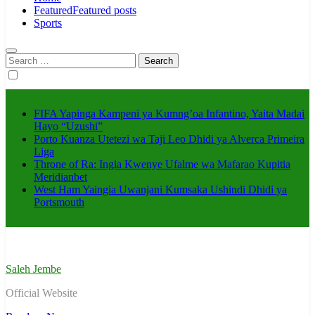
Featured
Featured posts
Sports
Search
for:
FIFA Yapinga Kampeni ya Kumng’oa Infantino, Yaita Madai
Hayo “Uzushi”
Porto Kuanza Utetezi wa Taji Leo Dhidi ya Alverca Primeira
Liga
Throne of Ra: Ingia Kwenye Ufalme wa Mafarao Kupitia
Meridianbet
West Ham Yaingia Uwanjani Kumsaka Ushindi Dhidi ya
Portsmouth
Saleh Jembe
Official Website