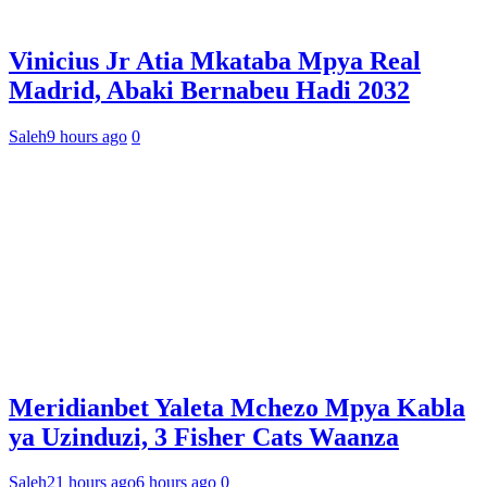
Vinicius Jr Atia Mkataba Mpya Real
Madrid, Abaki Bernabeu Hadi 2032
Saleh
9 hours ago
0
Meridianbet Yaleta Mchezo Mpya Kabla
ya Uzinduzi, 3 Fisher Cats Waanza
Saleh
21 hours ago
6 hours ago
0