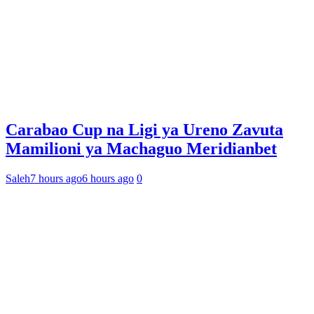
Carabao Cup na Ligi ya Ureno Zavuta
Mamilioni ya Machaguo Meridianbet
Saleh
7 hours ago
6 hours ago
0