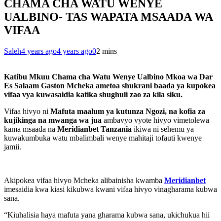
CHAMA CHA WATU WENYE
UALBINO- TAS WAPATA MSAADA WA
VIFAA
Saleh
4 years ago
4 years ago
0
2 mins
Katibu Mkuu Chama cha Watu Wenye Ualbino Mkoa wa Dar
Es Salaam Gaston Mcheka ametoa shukrani baada ya kupokea
vifaa vya kuwasaidia katika shughuli zao za kila siku.
Vifaa hivyo ni
Mafuta maalum ya kutunza Ngozi, na kofia za
kujikinga na mwanga wa jua
ambavyo vyote hivyo vimetolewa
kama msaada na
Meridianbet Tanzania
ikiwa ni sehemu ya
kuwakumbuka watu mbalimbali wenye mahitaji tofauti kwenye
jamii.
Akipokea vifaa hivyo Mcheka alibainisha kwamba
Meridianbet
imesaidia kwa kiasi kikubwa kwani vifaa hivyo vinagharama kubwa
sana.
“Kiuhalisia haya mafuta yana gharama kubwa sana, ukichukua hii