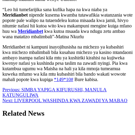
“Leo hii tumefarijika sana kufika hapa na kwa niaba ya
Meridianbet
nipende kusema kwamba tutawafikia watanzania wote
popote pale walipo na tutaendelea kutoa misaada kwa jamii, hivyo
nitumie nafasi hii kutoa wito kwa makampuni mengine kuiga mfano
huu wa
Meridianbet
kwa kutoa msaada kwa ndugu zetu ambao
wana matatizo mbalimbali”-Matina Nkurlu
Meridianbet ni kampuni inayojihusisha na michezo ya kubashiri
kwa michezo mbalimbali bila kusahau michezo ya kasino mtandaoni
ambayo inampa nafasi kila mtu ya kushiriki kirahisi na kujiweka
kwenye nafasi ya kushinda pesa taslim na zawadi nyingi. Pia kwa
kutambua ugumu wa Maisha na hali ya kila mmoja tumeamua
kuweka mfumo wa kila mtu kubashiri bila bando wakati wowote
mahali popote kwa kupiga
*149*10#
Bure kabisa.
Post
Previous:
SIMBA YAPIGA KIFURUSHI, MANULA
KATUNGULIWA
navigation
Next:
LIVERPOOL WASHINDA KWA ZAWADI YA MABAO
Related News