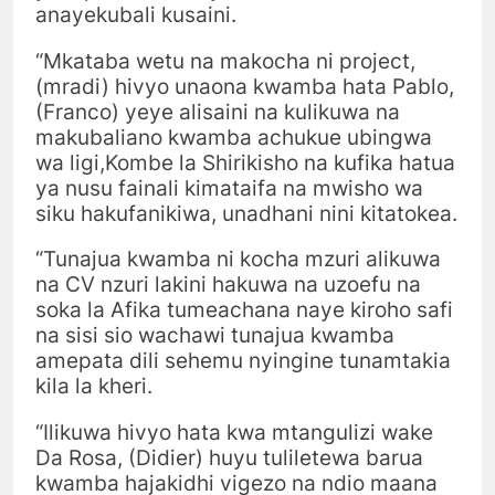
anayekubali kusaini.
“Mkataba wetu na makocha ni project,
(mradi) hivyo unaona kwamba hata Pablo,
(Franco) yeye alisaini na kulikuwa na
makubaliano kwamba achukue ubingwa
wa ligi,Kombe la Shirikisho na kufika hatua
ya nusu fainali kimataifa na mwisho wa
siku hakufanikiwa, unadhani nini kitatokea.
“Tunajua kwamba ni kocha mzuri alikuwa
na CV nzuri lakini hakuwa na uzoefu na
soka la Afika tumeachana naye kiroho safi
na sisi sio wachawi tunajua kwamba
amepata dili sehemu nyingine tunamtakia
kila la kheri.
“Ilikuwa hivyo hata kwa mtangulizi wake
Da Rosa, (Didier) huyu tuliletewa barua
kwamba hajakidhi vigezo na ndio maana