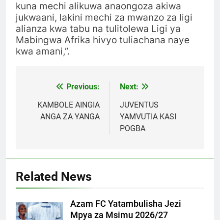
kuna mechi alikuwa anaongoza akiwa
jukwaani, lakini mechi za mwanzo za ligi
alianza kwa tabu na tulitolewa Ligi ya
Mabingwa Afrika hivyo tuliachana naye
kwa amani,”.
Previous:
Next:
Post
navigation
KAMBOLE AINGIA
JUVENTUS
ANGA ZA YANGA
YAMVUTIA KASI
POGBA
Related News
Azam FC Yatambulisha Jezi
Mpya za Msimu 2026/27