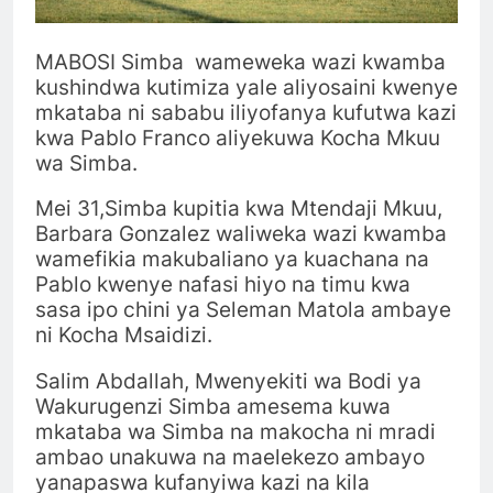
MABOSI Simba wameweka wazi kwamba
kushindwa kutimiza yale aliyosaini kwenye
mkataba ni sababu iliyofanya kufutwa kazi
kwa Pablo Franco aliyekuwa Kocha Mkuu
wa Simba.
Mei 31,Simba kupitia kwa Mtendaji Mkuu,
Barbara Gonzalez waliweka wazi kwamba
wamefikia makubaliano ya kuachana na
Pablo kwenye nafasi hiyo na timu kwa
sasa ipo chini ya Seleman Matola ambaye
ni Kocha Msaidizi.
Salim Abdallah, Mwenyekiti wa Bodi ya
Wakurugenzi Simba amesema kuwa
mkataba wa Simba na makocha ni mradi
ambao unakuwa na maelekezo ambayo
yanapaswa kufanyiwa kazi na kila