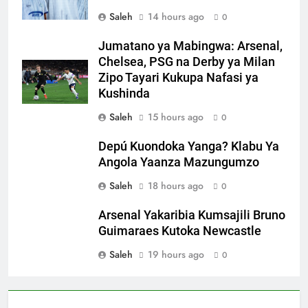
Saleh
14 hours ago
0
Jumatano ya Mabingwa: Arsenal,
Chelsea, PSG na Derby ya Milan
Zipo Tayari Kukupa Nafasi ya
Kushinda
Saleh
15 hours ago
0
Depú Kuondoka Yanga? Klabu Ya
Angola Yaanza Mazungumzo
Saleh
18 hours ago
0
Arsenal Yakaribia Kumsajili Bruno
Guimaraes Kutoka Newcastle
Saleh
19 hours ago
0