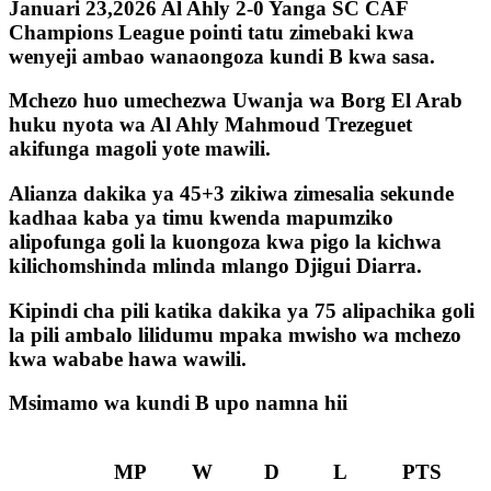
Januari 23,2026 Al Ahly 2-0 Yanga SC CAF
Champions League pointi tatu zimebaki kwa
wenyeji ambao wanaongoza kundi B kwa sasa.
Mchezo huo umechezwa Uwanja wa Borg El Arab
huku nyota wa Al Ahly Mahmoud Trezeguet
akifunga magoli yote mawili.
Alianza dakika ya 45+3 zikiwa zimesalia sekunde
kadhaa kaba ya timu kwenda mapumziko
alipofunga goli la kuongoza kwa pigo la kichwa
kilichomshinda mlinda mlango Djigui Diarra.
Kipindi cha pili katika dakika ya 75 alipachika goli
la pili ambalo lilidumu mpaka mwisho wa mchezo
kwa wababe hawa wawili.
Msimamo wa kundi B upo namna hii
MP
W
D
L
PTS