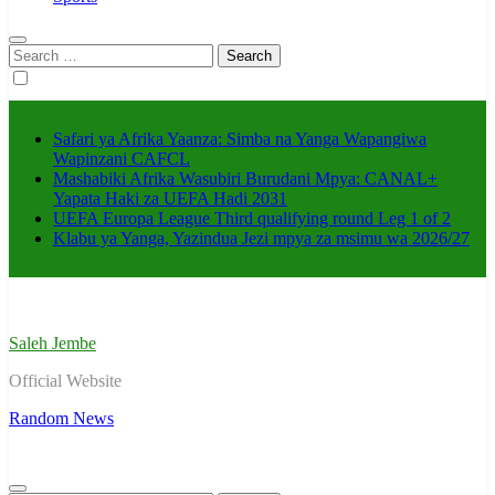
Search
for:
Safari ya Afrika Yaanza: Simba na Yanga Wapangiwa
Wapinzani CAFCL
Mashabiki Afrika Wasubiri Burudani Mpya: CANAL+
Yapata Haki za UEFA Hadi 2031
UEFA Europa League Third qualifying round Leg 1 of 2
Klabu ya Yanga, Yazindua Jezi mpya za msimu wa 2026/27
Saleh Jembe
Official Website
Random News