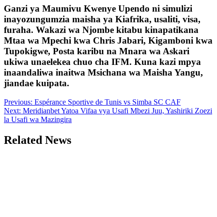
Ganzi ya Maumivu Kwenye Upendo ni simulizi
inayozungumzia maisha ya Kiafrika, usaliti, visa,
furaha. Wakazi wa Njombe kitabu kinapatikana
Mtaa wa Mpechi kwa Chris Jabari, Kigamboni kwa
Tupokigwe, Posta karibu na Mnara wa Askari
ukiwa unaelekea chuo cha IFM. Kuna kazi mpya
inaandaliwa inaitwa Msichana wa Maisha Yangu,
jiandae kuipata.
Post
Previous:
Espérance Sportive de Tunis vs Simba SC CAF
Next:
Meridianbet Yatoa Vifaa vya Usafi Mbezi Juu, Yashiriki Zoezi
navigation
la Usafi wa Mazingira
Related News