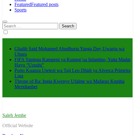
Featured
Featured posts
Sports
Search
for:
Ghalib Said Mohamed Ahudhuria Yanga Day Uwanja wa
Uhuru
FIFA Yapinga Kampeni ya Kumng’oa Infantino, Yaita Madai
Hayo “Uzushi”
Porto Kuanza Utetezi wa Taji Leo Dhidi ya Alverca Primeira
Liga
Throne of Ra: Ingia Kwenye Ufalme wa Mafarao Kupitia
Meridianbet
Saleh Jembe
Official Website