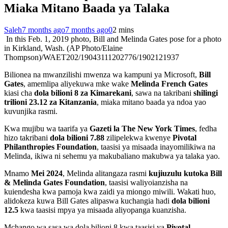
Miaka Mitano Baada ya Talaka
Saleh
7 months ago
7 months ago
0
2 mins
In this Feb. 1, 2019 photo, Bill and Melinda Gates pose for a photo
in Kirkland, Wash. (AP Photo/Elaine
Thompson)/WAET202/19043111202776/1902121937
Bilionea na mwanzilishi mwenza wa kampuni ya Microsoft,
Bill
Gates
, amemlipa aliyekuwa mke wake
Melinda French Gates
kiasi cha
dola bilioni 8 za Kimarekani
, sawa na takribani
shilingi
trilioni 23.12 za Kitanzania
, miaka mitano baada ya ndoa yao
kuvunjika rasmi.
Kwa mujibu wa taarifa ya
Gazeti la The New York Times
, fedha
hizo takribani
dola bilioni 7.88
zilipelekwa kwenye
Pivotal
Philanthropies Foundation
, taasisi ya misaada inayomilikiwa na
Melinda, ikiwa ni sehemu ya makubaliano makubwa ya talaka yao.
Mnamo
Mei 2024
, Melinda alitangaza rasmi
kujiuzulu kutoka Bill
& Melinda Gates Foundation
, taasisi waliyoianzisha na
kuiendesha kwa pamoja kwa zaidi ya miongo miwili. Wakati huo,
alidokeza kuwa Bill Gates alipaswa kuchangia hadi
dola bilioni
12.5
kwa taasisi mpya ya misaada aliyopanga kuanzisha.
Mchango wa sasa wa dola bilioni 8 kwa taasisi ya
Pivotal
,