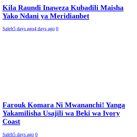
Kila Raundi Inaweza Kubadili Maisha
Yako Ndani ya Meridianbet
Saleh
5 days ago
4 days ago
0
Farouk Komara Ni Mwananchi! Yanga
Yakamilisha Usajili wa Beki wa Ivory
Coast
Saleh
5 days ago
0