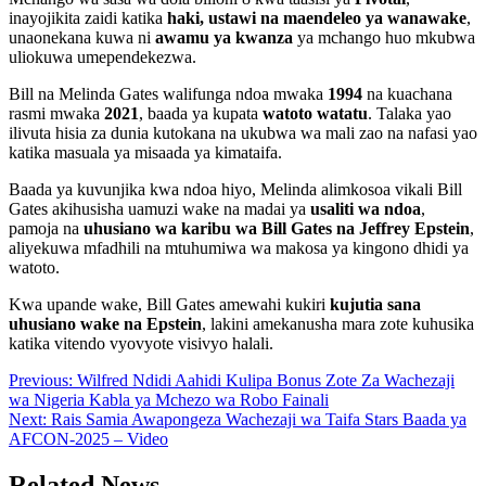
inayojikita zaidi katika
haki, ustawi na maendeleo ya wanawake
,
unaonekana kuwa ni
awamu ya kwanza
ya mchango huo mkubwa
uliokuwa umependekezwa.
Bill na Melinda Gates walifunga ndoa mwaka
1994
na kuachana
rasmi mwaka
2021
, baada ya kupata
watoto watatu
. Talaka yao
ilivuta hisia za dunia kutokana na ukubwa wa mali zao na nafasi yao
katika masuala ya misaada ya kimataifa.
Baada ya kuvunjika kwa ndoa hiyo, Melinda alimkosoa vikali Bill
Gates akihusisha uamuzi wake na madai ya
usaliti wa ndoa
,
pamoja na
uhusiano wa karibu wa Bill Gates na Jeffrey Epstein
,
aliyekuwa mfadhili na mtuhumiwa wa makosa ya kingono dhidi ya
watoto.
Kwa upande wake, Bill Gates amewahi kukiri
kujutia sana
uhusiano wake na Epstein
, lakini amekanusha mara zote kuhusika
katika vitendo vyovyote visivyo halali.
Post
Previous:
Wilfred Ndidi Aahidi Kulipa Bonus Zote Za Wachezaji
wa Nigeria Kabla ya Mchezo wa Robo Fainali
navigation
Next:
Rais Samia Awapongeza Wachezaji wa Taifa Stars Baada ya
AFCON-2025 – Video
Related News