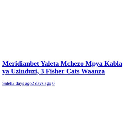
Meridianbet Yaleta Mchezo Mpya Kabla
ya Uzinduzi, 3 Fisher Cats Waanza
Saleh
2 days ago
2 days ago
0