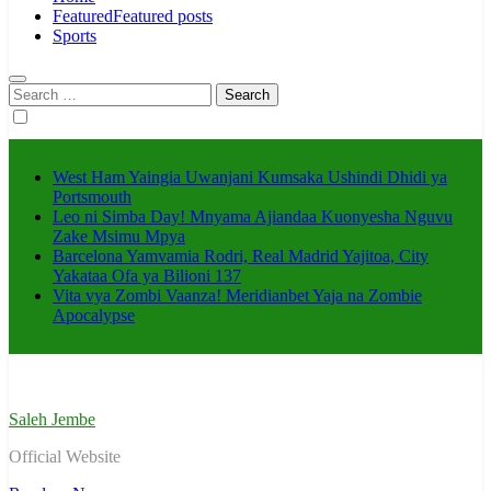
Featured
Featured posts
Sports
Search
for:
West Ham Yaingia Uwanjani Kumsaka Ushindi Dhidi ya
Portsmouth
Leo ni Simba Day! Mnyama Ajiandaa Kuonyesha Nguvu
Zake Msimu Mpya
Barcelona Yamvamia Rodri, Real Madrid Yajitoa, City
Yakataa Ofa ya Bilioni 137
Vita vya Zombi Vaanza! Meridianbet Yaja na Zombie
Apocalypse
Saleh Jembe
Official Website