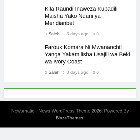
Kila Raundi Inaweza Kubadili
Maisha Yako Ndani ya
Meridianbet
Saleh
3 days ago
0
Farouk Komara Ni Mwananchi!
Yanga Yakamilisha Usajili wa Beki
wa Ivory Coast
Saleh
3 days ago
0
Newsmatic - News WordPress Theme 2026. Powered By
.
BlazeThemes