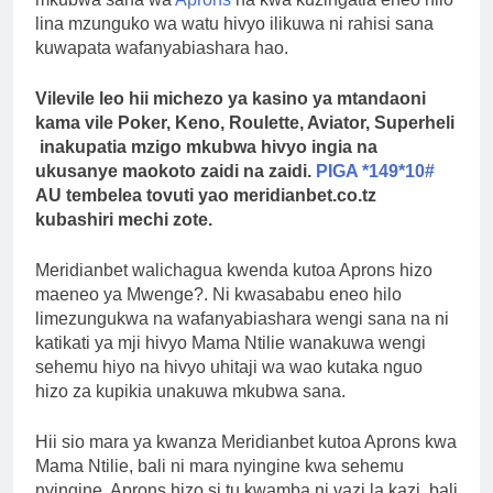
lina mzunguko wa watu hivyo ilikuwa ni rahisi sana
kuwapata wafanyabiashara hao.
Vilevile leo hii michezo ya kasino ya mtandaoni
kama vile Poker, Keno, Roulette, Aviator, Superheli
inakupatia mzigo mkubwa hivyo ingia na
ukusanye maokoto zaidi na zaidi.
PIGA *149*10#
AU tembelea tovuti yao meridianbet.co.tz
kubashiri mechi zote.
Meridianbet walichagua kwenda kutoa Aprons hizo
maeneo ya Mwenge?. Ni kwasababu eneo hilo
limezungukwa na wafanyabiashara wengi sana na ni
katikati ya mji hivyo Mama Ntilie wanakuwa wengi
sehemu hiyo na hivyo uhitaji wa wao kutaka nguo
hizo za kupikia unakuwa mkubwa sana.
Hii sio mara ya kwanza Meridianbet kutoa Aprons kwa
Mama Ntilie, bali ni mara nyingine kwa sehemu
nyingine. Aprons hizo si tu kwamba ni vazi la kazi, bali