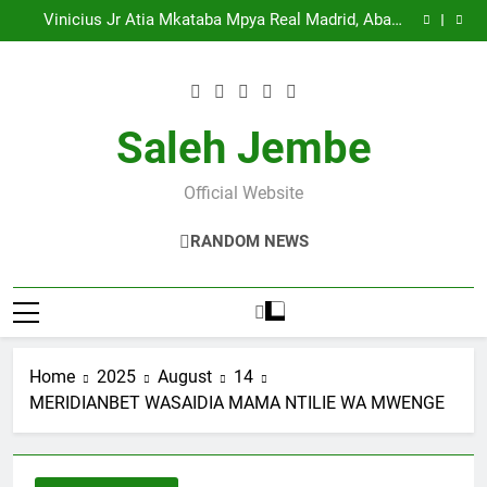
Carabao Cup na Ligi ya Ureno Zavuta Mamilioni ya
Skip
Machaguo Meridianbet
Vinicius Jr Atia Mkataba Mpya Real Madrid, Abaki
to
Bernabeu Hadi 2032
Meridianbet Yaleta Mchezo Mpya Kabla ya Uzinduzi, 3
Fisher Cats Waanza
Safari ya Afrika Yaanza: Simba na Yanga Wapangiwa
content
Wapinzani CAFCL
Carabao Cup na Ligi ya Ureno Zavuta Mamilioni ya
Machaguo Meridianbet
Vinicius Jr Atia Mkataba Mpya Real Madrid, Abaki
Bernabeu Hadi 2032
Meridianbet Yaleta Mchezo Mpya Kabla ya Uzinduzi, 3
Saleh Jembe
Fisher Cats Waanza
Safari ya Afrika Yaanza: Simba na Yanga Wapangiwa
Wapinzani CAFCL
Official Website
RANDOM NEWS
Home
2025
August
14
MERIDIANBET WASAIDIA MAMA NTILIE WA MWENGE