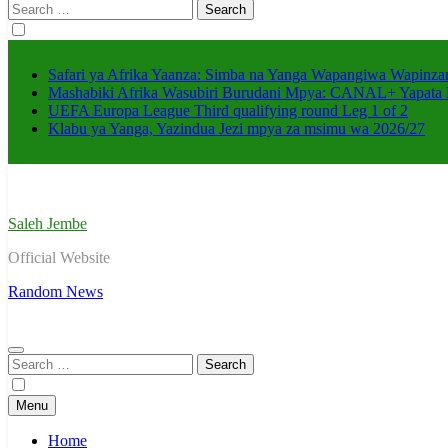
Search
for:
Safari ya Afrika Yaanza: Simba na Yanga Wapangiwa Wapin
Mashabiki Afrika Wasubiri Burudani Mpya: CANAL+ Yapata
UEFA Europa League Third qualifying round Leg 1 of 2
Klabu ya Yanga, Yazindua Jezi mpya za msimu wa 2026/27
Saleh Jembe
Official Website
Random News
Search
for:
Menu
Home