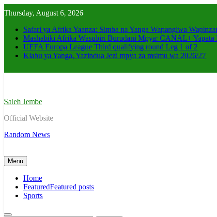
Skip
Thursday, August 6, 2026
to
content
Safari ya Afrika Yaanza: Simba na Yanga Wapangiwa Wapin
Mashabiki Afrika Wasubiri Burudani Mpya: CANAL+ Yapata
UEFA Europa League Third qualifying round Leg 1 of 2
Klabu ya Yanga, Yazindua Jezi mpya za msimu wa 2026/27
Saleh Jembe
Official Website
Random News
Menu
Home
Featured
Featured posts
Sports