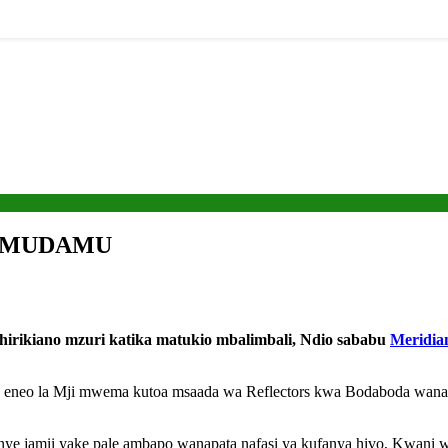
DAMUDAMU
rikiano mzuri katika matukio mbalimbali, Ndio sababu
Meridia
neo la Mji mwema kutoa msaada wa Reflectors kwa Bodaboda wanaopat
ye jamii yake pale ambapo wanapata nafasi ya kufanya hivo, Kwani 