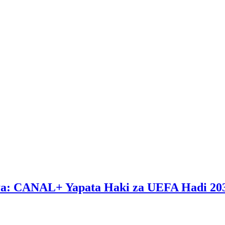
ya: CANAL+ Yapata Haki za UEFA Hadi 20