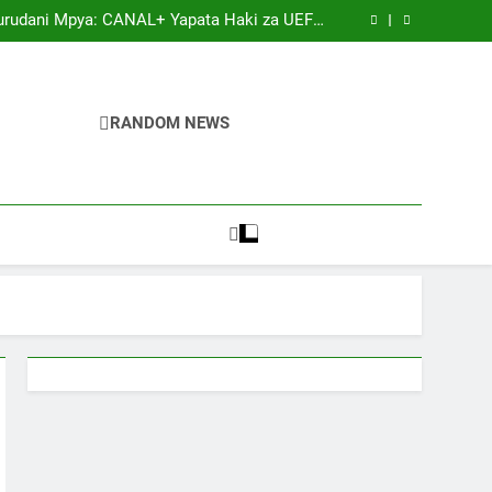
 Simba na Yanga Wapangiwa Wapinzani CAFCL
Burudani Mpya: CANAL+ Yapata Haki za UEFA
Hadi 2031
pa League Third qualifying round Leg 1 of 2
ga, Yazindua Jezi mpya za msimu wa 2026/27
 Simba na Yanga Wapangiwa Wapinzani CAFCL
Burudani Mpya: CANAL+ Yapata Haki za UEFA
Hadi 2031
pa League Third qualifying round Leg 1 of 2
RANDOM NEWS
ga, Yazindua Jezi mpya za msimu wa 2026/27