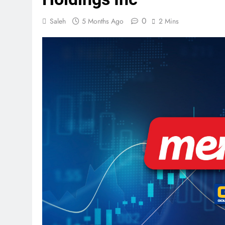
0
Saleh
5 Months Ago
2 Mins