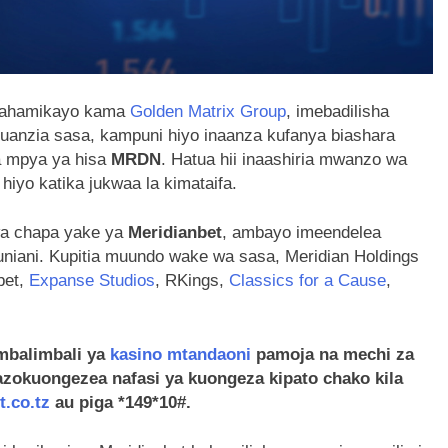
 ifahamikayo kama
Golden Matrix Group
, imebadilisha
 Kuanzia sasa, kampuni hiyo inaanza kufanya biashara
 mpya ya hisa
MRDN
. Hatua hii inaashiria mwanzo wa
iyo katika jukwaa la kimataifa.
wa chapa yake ya
Meridianbet
, ambayo imeendelea
niani. Kupitia muundo wake wa sasa, Meridian Holdings
bet,
Expanse Studios
, RKings,
Classics for a Cause
,
mbalimbali ya
kasino mtandaoni
pamoja na mechi za
azokuongezea nafasi ya kuongeza kipato chako kila
t.co.tz
au piga *149*10#.