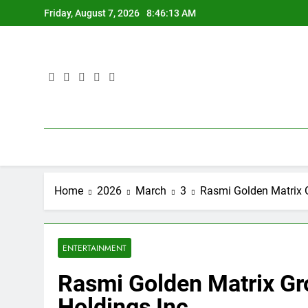
Skip
Friday, August 7, 2026
8:46:14 AM
to
content
Home
2026
March
3
Rasmi Golden Matrix 
ENTERTAINMENT
Rasmi Golden Matrix Gr
Holdings Inc