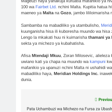
Mageuzi haya yanakuja kufuatia mafanikio ya hiv
100 wa
Fairbet Ltd.
nchini Malta. Kupitia hatua 
maeneo ya
Malta
na
Gozo
, jambo lililoimarish
Sambamba na mabadiliko ya utambulisho,
Merid
kuunganisha hisa ili kuboresha muundo wa hisa
Lengo la mkakati huu ni kuimarisha
thamani ya 
sekta ya michezo ya kubahatisha.
Afisa
Mtendaji Mkuu
, Zoran Milosevic, alielez
uwiano kati ya chapa na muundo wa
kampuni
kwa
mafanikio ya upanuzi nchini Malta ni ushahidi w
mabadiliko haya,
Meridian Holdings Inc.
inawek
dunia.
Previou
Post
navigation
Pata Uchambuzi wa Michezo na Fursa za Ubashi