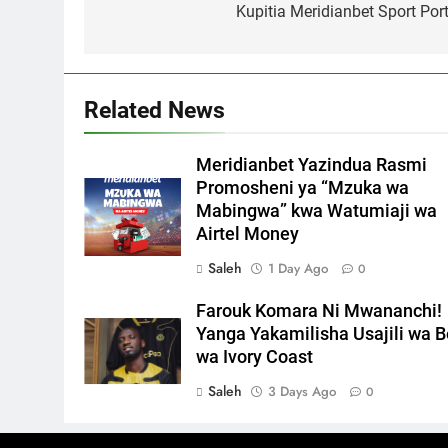
Kupitia Meridianbet Sport Port
Related News
Meridianbet Yazindua Rasmi
Promosheni ya “Mzuka wa
Mabingwa” kwa Watumiaji wa
Airtel Money
Saleh
1 Day Ago
0
Farouk Komara Ni Mwananchi!
Yanga Yakamilisha Usajili wa B
wa Ivory Coast
Saleh
3 Days Ago
0