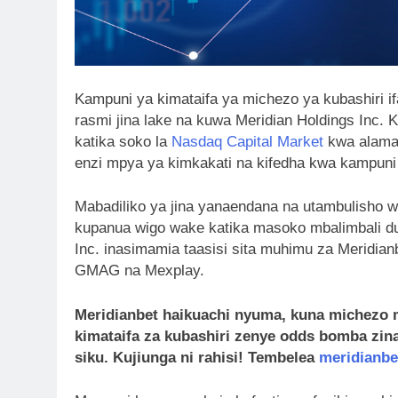
Kampuni ya kimataifa ya michezo ya kubashiri
rasmi jina lake na kuwa Meridian Holdings Inc.
katika soko la
Nasdaq Capital Market
kwa alama
enzi mpya ya kimkakati na kifedha kwa kampuni h
Mabadiliko ya jina yanaendana na utambulisho 
kupanua wigo wake katika masoko mbalimbali du
Inc. inasimamia taasisi sita muhimu za Meridian
GMAG na Mexplay.
Meridianbet haikuachi nyuma, kuna michezo 
kimataifa za kubashiri zenye odds bomba zin
siku. Kujiunga ni rahisi! Tembelea
meridianbe