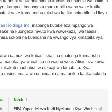
i karibuni ya Meridianbet kukamilisha ununuzi wa asilimia
hiyo, kampuni imeongeza mara mbili uwepo wake katika
a nafasi yake kama mdau mkubwa katika soko hilo la Ulaya.
ian Holdings Inc.
inapanga kutekeleza mpango wa
 zake na kuongeza mvuto kwa wawekezaji wa taasisi.
hisa
sokoni na kuendana na viwango vya kimataifa vya
a kuwa uamuzi wa kubadilisha jina unalenga kuimarisha
 manufaa ya wanahisa na wadau wote. Alisisitiza kuwa
a mkakati madhubuti wa ukuaji wa kimataifa. Kwa
a msingi imara wa ushindani na mafanikio katika soko la
s:
Next:
ri
FIFA Yapendekeza Kadi Nyekundu Kwa Wachezaji