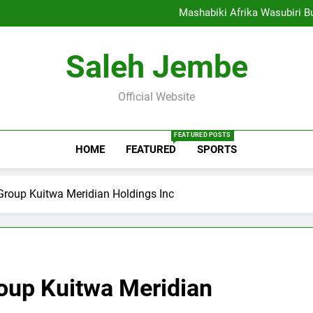
Safari ya Afrika Yaanza:
Mashabiki Afrika Wasubiri 
UEFA Euro
Klabu ya Yan
Safari ya Afrika Yaanza:
Saleh Jembe
Mashabiki Afrika Wasubiri 
UEFA Euro
Klabu ya Yan
Official Website
FEATURED POSTS
HOME
FEATURED
SPORTS
Group Kuitwa Meridian Holdings Inc
oup Kuitwa Meridian