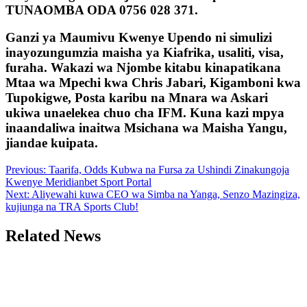
TUNAOMBA ODA 0756 028 371.
Ganzi ya Maumivu Kwenye Upendo ni simulizi
inayozungumzia maisha ya Kiafrika, usaliti, visa,
furaha. Wakazi wa Njombe kitabu kinapatikana
Mtaa wa Mpechi kwa Chris Jabari, Kigamboni kwa
Tupokigwe, Posta karibu na Mnara wa Askari
ukiwa unaelekea chuo cha IFM. Kuna kazi mpya
inaandaliwa inaitwa Msichana wa Maisha Yangu,
jiandae kuipata.
Post
Previous:
Taarifa, Odds Kubwa na Fursa za Ushindi Zinakungoja
Kwenye Meridianbet Sport Portal
navigation
Next:
Aliyewahi kuwa CEO wa Simba na Yanga, Senzo Mazingiza,
kujiunga na TRA Sports Club!
Related News