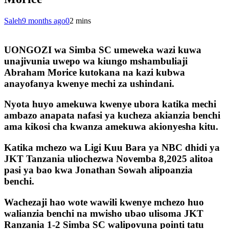
Saleh
9 months ago
0
2 mins
UONGOZI wa Simba SC umeweka wazi kuwa
unajivunia uwepo wa kiungo mshambuliaji
Abraham Morice kutokana na kazi kubwa
anayofanya kwenye mechi za ushindani.
Nyota huyo amekuwa kwenye ubora katika mechi
ambazo anapata nafasi ya kucheza akianzia benchi
ama kikosi cha kwanza amekuwa akionyesha kitu.
Katika mchezo wa Ligi Kuu Bara ya NBC dhidi ya
JKT Tanzania uliochezwa Novemba 8,2025 alitoa
pasi ya bao kwa Jonathan Sowah alipoanzia
benchi.
Wachezaji hao wote wawili kwenye mchezo huo
walianzia benchi na mwisho ubao ulisoma JKT
Ranzania 1-2 Simba SC walipovuna pointi tatu