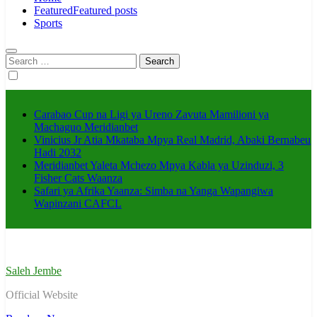
Featured
Featured posts
Sports
Search
for:
Carabao Cup na Ligi ya Ureno Zavuta Mamilioni ya
Machaguo Meridianbet
Vinicius Jr Atia Mkataba Mpya Real Madrid, Abaki Bernabeu
Hadi 2032
Meridianbet Yaleta Mchezo Mpya Kabla ya Uzinduzi, 3
Fisher Cats Waanza
Safari ya Afrika Yaanza: Simba na Yanga Wapangiwa
Wapinzani CAFCL
Saleh Jembe
Official Website