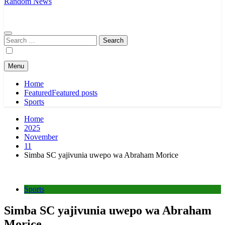
Random News
Search
for:
Menu
Home
Featured
Featured posts
Sports
Home
2025
November
11
Simba SC yajivunia uwepo wa Abraham Morice
Sports
Simba SC yajivunia uwepo wa Abraham
Morice