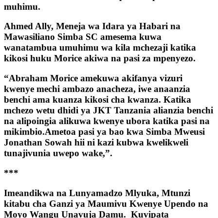
muhimu.
Ahmed Ally, Meneja wa Idara ya Habari na
Mawasiliano Simba SC amesema kuwa
wanatambua umuhimu wa kila mchezaji katika
kikosi huku Morice akiwa na pasi za mpenyezo.
“Abraham Morice amekuwa akifanya vizuri
kwenye mechi ambazo anacheza, iwe anaanzia
benchi ama kuanza kikosi cha kwanza. Katika
mchezo wetu dhidi ya JKT Tanzania alianzia benchi
na alipoingia alikuwa kwenye ubora katika pasi na
mikimbio.Ametoa pasi ya bao kwa Simba Mweusi
Jonathan Sowah hii ni kazi kubwa kwelikweli
tunajivunia uwepo wake,”.
***
Imeandikwa na Lunyamadzo Mlyuka, Mtunzi
kitabu cha Ganzi ya Maumivu Kwenye Upendo na
Moyo Wangu Unavuja Damu. Kuvipata