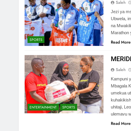
Saleh
Jezi ya ms
Ubwela, i
na Mwakil
Maratho
SPORTS
Read More
MERID
Saleh
Kampuni ya
Mbagala Ki
umekua ut
kuhakikis
uhitaji, 
ENTERTAINMENT
SPORTS
ulemavu 
Read More