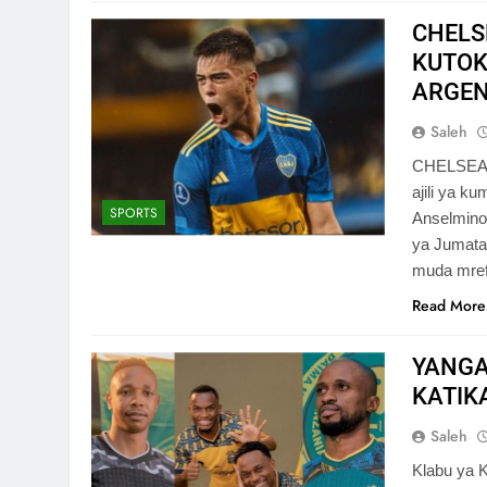
CHELS
KUTOK
ARGEN
Saleh
CHELSEA i
ajili ya k
SPORTS
Anselmino 
ya Jumatat
muda mref
Read More
YANGA
KATIK
Saleh
Klabu ya 