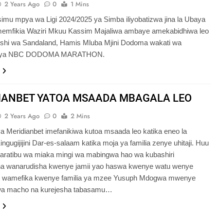
2 Years Ago
0
1 Mins
imu mpya wa Ligi 2024/2025 ya Simba iliyobatizwa jina la Ubaya
memfikia Waziri Mkuu Kassim Majaliwa ambaye amekabidhiwa leo
ishi wa Sandaland, Hamis Mluba Mjini Dodoma wakati wa
n ya NBC DODOMA MARATHON.
IANBET YATOA MSAADA MBAGALA LEO
2 Years Ago
0
2 Mins
 Meridianbet imefanikiwa kutoa msaada leo katika eneo la
ngugijijini Dar-es-salaam katika moja ya familia zenye uhitaji. Huu
aratibu wa miaka mingi wa mabingwa hao wa kubashiri
ha wanarudisha kwenye jamii yao haswa kwenye watu wenye
Leo wamefika kwenye familia ya mzee Yusuph Mdogwa mwenye
wa macho na kurejesha tabasamu…