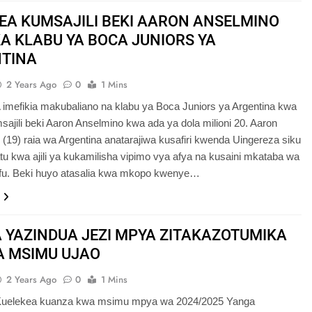
EA KUMSAJILI BEKI AARON ANSELMINO
A KLABU YA BOCA JUNIORS YA
TINA
2 Years Ago
0
1 Mins
mefikia makubaliano na klabu ya Boca Juniors ya Argentina kwa
umsajili beki Aaron Anselmino kwa ada ya dola milioni 20. Aaron
(19) raia wa Argentina anatarajiwa kusafiri kwenda Uingereza siku
u kwa ajili ya kukamilisha vipimo vya afya na kusaini mkataba wa
u. Beki huyo atasalia kwa mkopo kwenye…
 YAZINDUA JEZI MPYA ZITAKAZOTUMIKA
A MSIMU UJAO
2 Years Ago
0
1 Mins
Kuelekea kuanza kwa msimu mpya wa 2024/2025 Yanga