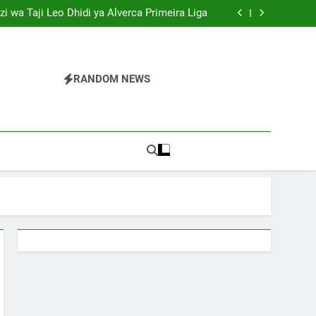
mng’oa Infantino, Yaita Madai Hayo “Uzushi”
i wa Taji Leo Dhidi ya Alverca Primeira Liga
enye Ufalme wa Mafarao Kupitia Meridianbet
njani Kumsaka Ushindi Dhidi ya Portsmouth
mng’oa Infantino, Yaita Madai Hayo “Uzushi”
i wa Taji Leo Dhidi ya Alverca Primeira Liga
enye Ufalme wa Mafarao Kupitia Meridianbet
RANDOM NEWS
njani Kumsaka Ushindi Dhidi ya Portsmouth