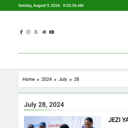
Skip
Sunday, August 9, 2026
9:02:36 AM
to
content
Home
2024
July
28
July 28, 2024
JEZI 