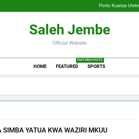
FIFA Yapinga Kampeni ya Ku
Porto Kuanza Utetez
Throne of Ra: Ingia Kw
West Ham Yaingia Uwa
FIFA Yapinga Kampeni ya Ku
Saleh Jembe
Porto Kuanza Utetez
Throne of Ra: Ingia Kw
West Ham Yaingia Uwa
Official Website
FEATURED POSTS
HOME
FEATURED
SPORTS
YA SIMBA YATUA KWA WAZIRI MKUU