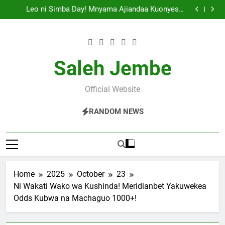
West Ham Yaingia Uwanjani Kumsaka Ushindi Dhidi
Skip
ya Portsmouth
Leo ni Simba Day! Mnyama Ajiandaa Kuonyesha
to
Nguvu Zake Msimu Mpya
Barcelona Yamvamia Rodri, Real Madrid Yajitoa, City
Yakataa Ofa ya Bilioni 137
Vita vya Zombi Vaanza! Meridianbet Yaja na Zombie
content
Apocalypse
West Ham Yaingia Uwanjani Kumsaka Ushindi Dhidi
ya Portsmouth
Leo ni Simba Day! Mnyama Ajiandaa Kuonyesha
Nguvu Zake Msimu Mpya
Barcelona Yamvamia Rodri, Real Madrid Yajitoa, City
Saleh Jembe
Yakataa Ofa ya Bilioni 137
Vita vya Zombi Vaanza! Meridianbet Yaja na Zombie
Apocalypse
Official Website
RANDOM NEWS
Home
2025
October
23
Ni Wakati Wako wa Kushinda! Meridianbet Yakuwekea
Odds Kubwa na Machaguo 1000+!