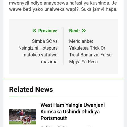
mwenyeji ndiye anayepewa nafasi ya kushinda. Je
wewe beti yako unaiweka wapi?. Suka jamvi hapa.
Previous:
Next:
Post
navigation
Simba SC vs
Meridianbet
Nsingizini Hotspurs
Yakuletea Trick Or
matokeo yafutwa
Treat Bonanza, Fursa
mazima
Mpya Ya Pesa
Related News
West Ham Yaingia Uwanjani
Kumsaka Ushindi Dhidi ya
Portsmouth