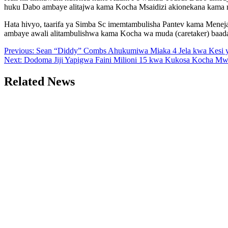
huku Dabo ambaye alitajwa kama Kocha Msaidizi akionekana kama nd
Hata hivyo, taarifa ya Simba Sc imemtambulisha Pantev kama Meneja
ambaye awali alitambulishwa kama Kocha wa muda (caretaker) baa
Post
Previous:
Sean “Diddy” Combs Ahukumiwa Miaka 4 Jela kwa Kesi y
Next:
Dodoma Jiji Yapigwa Faini Milioni 15 kwa Kukosa Kocha Mw
navigation
Related News