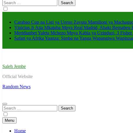
Search
for:
Carabao Cup na Ligi ya Ureno Zavuta Mamilioni ya Machaguo
Vinicius Jr Atia Mkataba Mpya Real Madrid, Abaki Bernabeu 
Meridianbet Yaleta Mchezo Mpya Kabla ya Uzinduzi, 3 Fisher
Safari ya Afrika Yaanza: Simba na Yanga Wapangiwa Wapin
Saleh Jembe
Official Website
Random News
Search
for:
Menu
Home