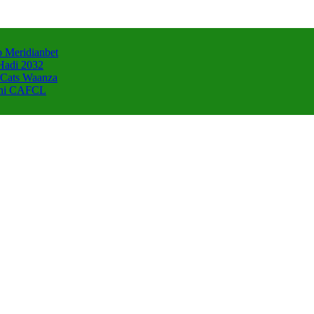
 Meridianbet
Hadi 2032
 Cats Waanza
zani CAFCL