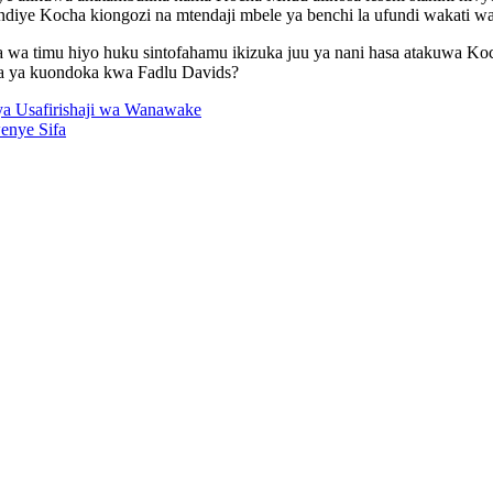
iye Kocha kiongozi na mtendaji mbele ya benchi la ufundi wakati w
 wa timu hiyo huku sintofahamu ikizuka juu ya nani hasa atakuwa Koc
da ya kuondoka kwa Fadlu Davids?
a Usafirishaji wa Wanawake
enye Sifa