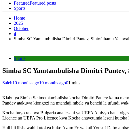
Featured
Featured posts
Sports
Home
2025
October
4
Simba SC Yamtambulisha Dimitri Pantev, Sintofahamu Yataw
Sports
Simba SC Yamtambulisha Dimitri Pantev,
Saleh
10 months ago
10 months ago
0
1 mins
Klabu ya Simba Sc imemtambulisha kocha Dimitri Pantev kama men
Pandev atakuwa kiongozi na mtendaji mbele ya benchi la ufundi wak
Kocha huyo raia wa Bulgaria ana leseni ya UEFA A hivyo hana v
Licence au UEFA Pro Licence kwa Kocha anayetumia leseni kutoka 
Hali hii ilishawahi kutokea huko Azam Fc wakati Yousuf Dabo amb