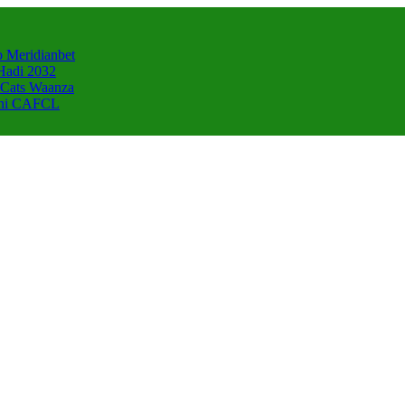
 Meridianbet
Hadi 2032
 Cats Waanza
zani CAFCL