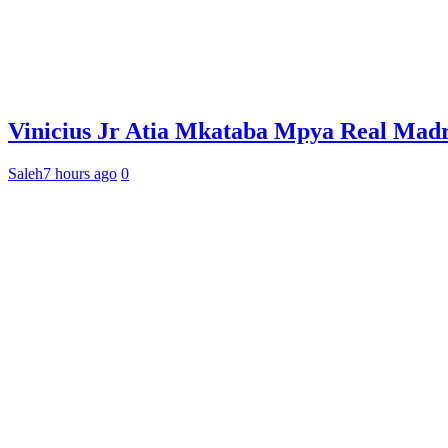
Vinicius Jr Atia Mkataba Mpya Real Madr
Saleh
7 hours ago
0