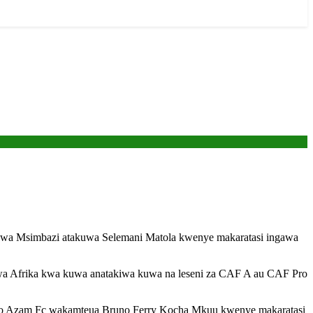
 wa Msimbazi atakuwa Selemani Matola kwenye makaratasi ingawa
a Afrika kwa kuwa anatakiwa kuwa na leseni za CAF A au CAF Pro
ivyo Azam Fc wakamteua Bruno Ferry Kocha Mkuu kwenye makaratasi