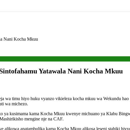
ala Nani Kocha Mkuu
 Sintofahamu Yatawala Nani Kocha Mkuu
eja wa timu hiyo huku vyanzo vikieleza kocha mkuu wa Wekundu hao
ati wa michezo.
igezo ya kusimama kama Kocha Mkuu kwenye michuano ya Klabu Bingw
Mashirikisho mengine nje na CAF.
aye alikuwa anatambulika kama Kocha Mkuu alikosa leseni stahiki h