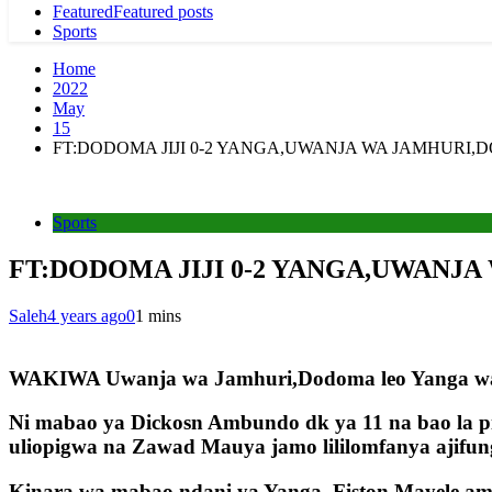
Featured
Featured posts
Sports
Home
2022
May
15
FT:DODOMA JIJI 0-2 YANGA,UWANJA WA JAMHURI
Sports
FT:DODOMA JIJI 0-2 YANGA,UWANJ
Saleh
4 years ago
0
1 mins
WAKIWA Uwanja wa Jamhuri,Dodoma leo Yanga wamei
Ni mabao ya Dickosn Ambundo dk ya 11 na bao la pi
uliopigwa na Zawad Mauya jamo lililomfanya ajifun
Kinara wa mabao ndani ya Yanga, Fiston Mayele ame