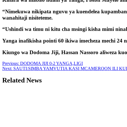
“Nimekuwa nikipata nguvu ya kuendelea kupambana
wanahitaji nisiteteme.
“Ushindi wa timu ni kitu cha msingi kisha mimi n
Yanga inafikisha pointi 60 ikiwa imecheza mechi 24
Kiungo wa Dodoma Jiji, Hassan Nassoro aliweza ku
Post
Previous:
DODOMA JIJI 0-2 YANGA,LIGI
Next:
SAUTI:SIMBA YAMVUTIA KASI MCAMEROON ILI KUI
navigation
Related News