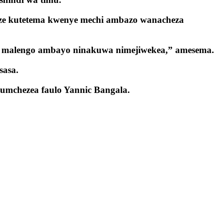
ze kutetema kwenye mechi ambazo wanacheza
wa malengo ambayo ninakuwa nimejiwekea,” amesema.
sasa.
umchezea faulo Yannic Bangala.