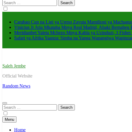
Search
for:
Carabao Cup na Ligi ya Ureno Zavuta Mamilioni ya Machaguo
Vinicius Jr Atia Mkataba Mpya Real Madrid, Abaki Bernabeu 
Meridianbet Yaleta Mchezo Mpya Kabla ya Uzinduzi, 3 Fisher
Safari ya Afrika Yaanza: Simba na Yanga Wapangiwa Wapin
Saleh Jembe
Official Website
Random News
Search
for:
Menu
Home