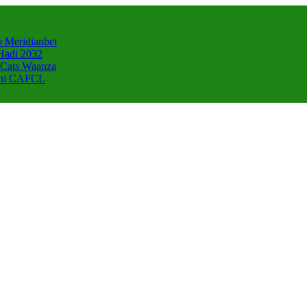
 Meridianbet
Hadi 2032
 Cats Waanza
zani CAFCL