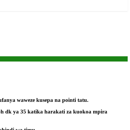
nya waweze kusepa na pointi tatu.
h dk ya 35 katika harakati za kuokoa mpira
shindi wa timu.