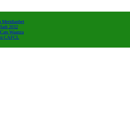
 Meridianbet
Hadi 2032
 Cats Waanza
zani CAFCL