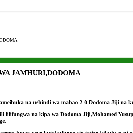
,DODOMA
A WA JAMHURI,DODOMA
buka na ushindi wa mabao 2-0 Dodoma Jiji na kufa
li lilifungwa na kipa wa Dodoma Jiji,Mohamed Yusup
ge.
sema kuwa yeye kutokufunga sio tatizo kikubwa ni u